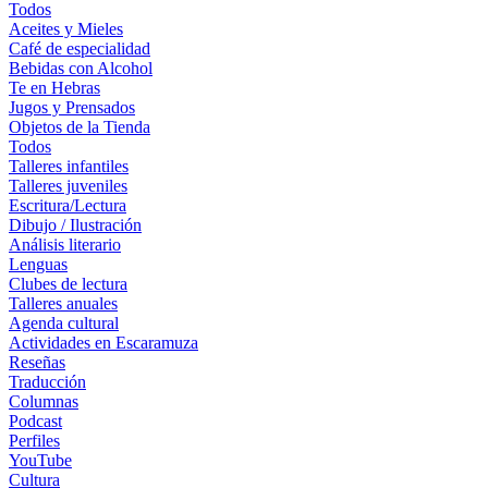
Todos
Aceites y Mieles
Café de especialidad
Bebidas con Alcohol
Te en Hebras
Jugos y Prensados
Objetos de la Tienda
Todos
Talleres infantiles
Talleres juveniles
Escritura/Lectura
Dibujo / Ilustración
Análisis literario
Lenguas
Clubes de lectura
Talleres anuales
Agenda cultural
Actividades en Escaramuza
Reseñas
Traducción
Columnas
Podcast
Perfiles
YouTube
Cultura