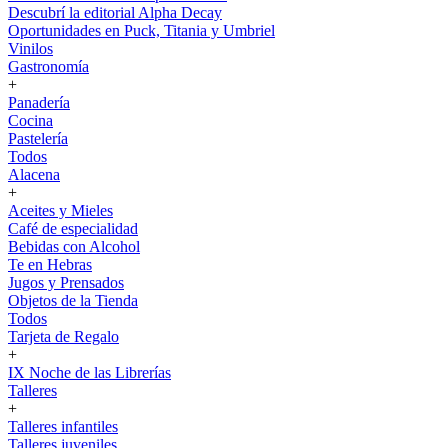
Descubrí la editorial Alpha Decay
Oportunidades en Puck, Titania y Umbriel
Vinilos
Gastronomía
+
Panadería
Cocina
Pastelería
Todos
Alacena
+
Aceites y Mieles
Café de especialidad
Bebidas con Alcohol
Te en Hebras
Jugos y Prensados
Objetos de la Tienda
Todos
Tarjeta de Regalo
+
IX Noche de las Librerías
Talleres
+
Talleres infantiles
Talleres juveniles