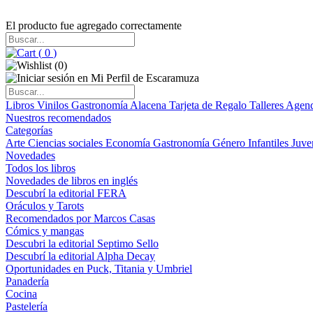
El producto fue agregado correctamente
(
0
)
(
0
)
Libros
Vinilos
Gastronomía
Alacena
Tarjeta de Regalo
Talleres
Agen
Nuestros recomendados
Categorías
Arte
Ciencias sociales
Economía
Gastronomía
Género
Infantiles
Juve
Novedades
Todos los libros
Novedades de libros en inglés
Descubrí la editorial FERA
Oráculos y Tarots
Recomendados por Marcos Casas
Cómics y mangas
Descubri la editorial Septimo Sello
Descubrí la editorial Alpha Decay
Oportunidades en Puck, Titania y Umbriel
Panadería
Cocina
Pastelería