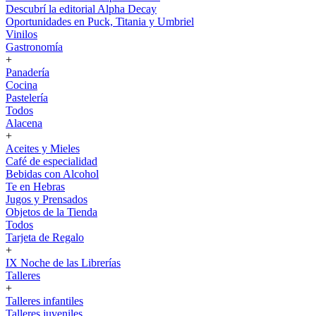
Descubrí la editorial Alpha Decay
Oportunidades en Puck, Titania y Umbriel
Vinilos
Gastronomía
+
Panadería
Cocina
Pastelería
Todos
Alacena
+
Aceites y Mieles
Café de especialidad
Bebidas con Alcohol
Te en Hebras
Jugos y Prensados
Objetos de la Tienda
Todos
Tarjeta de Regalo
+
IX Noche de las Librerías
Talleres
+
Talleres infantiles
Talleres juveniles