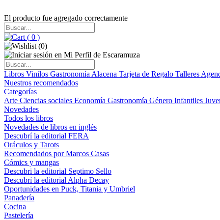
El producto fue agregado correctamente
(
0
)
(
0
)
Libros
Vinilos
Gastronomía
Alacena
Tarjeta de Regalo
Talleres
Agen
Nuestros recomendados
Categorías
Arte
Ciencias sociales
Economía
Gastronomía
Género
Infantiles
Juve
Novedades
Todos los libros
Novedades de libros en inglés
Descubrí la editorial FERA
Oráculos y Tarots
Recomendados por Marcos Casas
Cómics y mangas
Descubri la editorial Septimo Sello
Descubrí la editorial Alpha Decay
Oportunidades en Puck, Titania y Umbriel
Panadería
Cocina
Pastelería