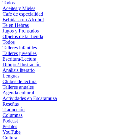
Todos
Aceites y Mieles
Café de especialidad
Bebidas con Alcohol
Te en Hebras
Jugos y Prensados
Objetos de la Tienda
Todos
Talleres infantiles
Talleres juveniles
Escritura/Lectura
Dibujo / Ilustración
Análisis literario
Lenguas
Clubes de lectura
Talleres anuales
Agenda cultural
Actividades en Escaramuza
Reseñas
Traducción
Columnas
Podcast
Perfiles
YouTube
Cultura