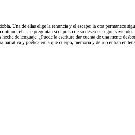
sdobla. Una de ellas elige la renuncia y el escape; la otra permanece sig
tinuo, ellas se preguntan si el pulso de su deseo es seguir viviendo. Isl
os hecha de lenguaje. ¿Puede la escritura dar cuenta de una mente desbord
 narrativa y poética en la que cuerpo, memoria y delirio entran en tens