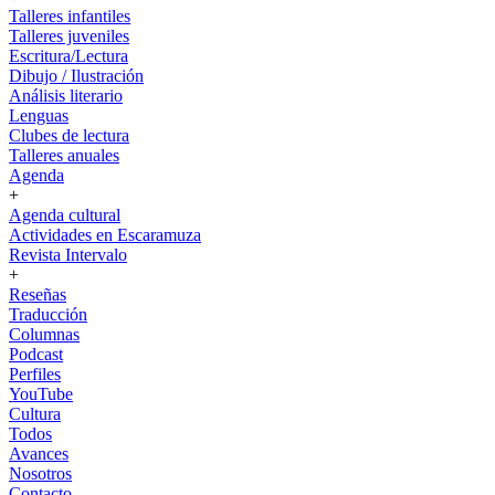
Talleres infantiles
Talleres juveniles
Escritura/Lectura
Dibujo / Ilustración
Análisis literario
Lenguas
Clubes de lectura
Talleres anuales
Agenda
+
Agenda cultural
Actividades en Escaramuza
Revista Intervalo
+
Reseñas
Traducción
Columnas
Podcast
Perfiles
YouTube
Cultura
Todos
Avances
Nosotros
Contacto