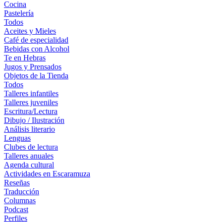
Cocina
Pastelería
Todos
Aceites y Mieles
Café de especialidad
Bebidas con Alcohol
Te en Hebras
Jugos y Prensados
Objetos de la Tienda
Todos
Talleres infantiles
Talleres juveniles
Escritura/Lectura
Dibujo / Ilustración
Análisis literario
Lenguas
Clubes de lectura
Talleres anuales
Agenda cultural
Actividades en Escaramuza
Reseñas
Traducción
Columnas
Podcast
Perfiles