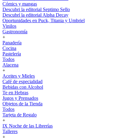
Cómics y mangas
Descubri la editorial Septimo Sello
Descubrí la editorial Alpha Decay
Oportunidades en Puck, Titania y Umbriel
Vinilos
Gastronomía
+
Panadería
Cocina
Pastelería
Todos
Alacena
+
Aceites y Mieles
Café de especialidad
Bebidas con Alcohol
Te en Hebras
Jugos y Prensados
Objetos de la Tienda
Todos
Tarjeta de Regalo
+
IX Noche de las Librerías
Talleres
+