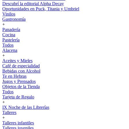
Descubrí la editorial Alpha Decay
Oportunidades en Puck, Titania y Umbriel
Vinilos
Gastronomía
+
Panadería
Cocina
Pastelería
Todos
Alacena
+
Aceites y Mieles
Café de especialidad
Bebidas con Alcohol
Te en Hebras
Jugos y Prensados
Objetos de la Tienda
Todos
Tarjeta de Regalo
+
IX Noche de las Librerías
Talleres
+
Talleres infantiles
Talleres juveniles