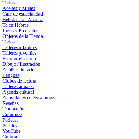
Todos
Aceites y Mieles
Café de especialidad
Bebidas con Alcohol
Te en Hebras
Jugos y Prensados
Objetos de la Tienda
Todos
Talleres infantiles
Talleres juveniles
Escritura/Lectura
Dibujo / Ilustración
Análisis literario
Lenguas
Clubes de lectura
Talleres anuales
Agenda cultural
Actividades en Escaramuza
Reseñas
Traducción
Columnas
Podcast
Perfiles
YouTube
Cultura