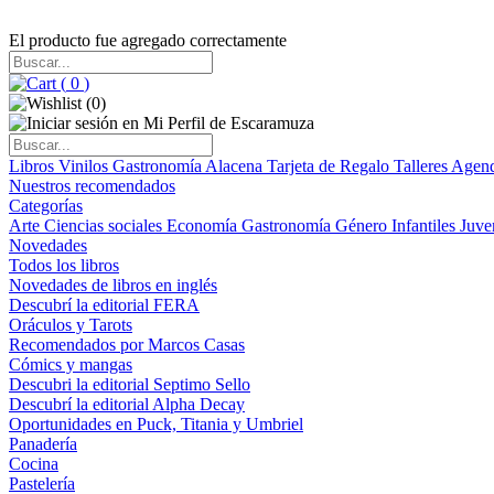
El producto fue agregado correctamente
(
0
)
(
0
)
Libros
Vinilos
Gastronomía
Alacena
Tarjeta de Regalo
Talleres
Agen
Nuestros recomendados
Categorías
Arte
Ciencias sociales
Economía
Gastronomía
Género
Infantiles
Juve
Novedades
Todos los libros
Novedades de libros en inglés
Descubrí la editorial FERA
Oráculos y Tarots
Recomendados por Marcos Casas
Cómics y mangas
Descubri la editorial Septimo Sello
Descubrí la editorial Alpha Decay
Oportunidades en Puck, Titania y Umbriel
Panadería
Cocina
Pastelería