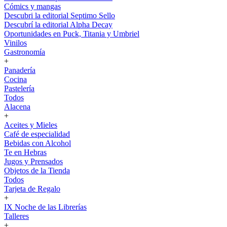
Cómics y mangas
Descubri la editorial Septimo Sello
Descubrí la editorial Alpha Decay
Oportunidades en Puck, Titania y Umbriel
Vinilos
Gastronomía
+
Panadería
Cocina
Pastelería
Todos
Alacena
+
Aceites y Mieles
Café de especialidad
Bebidas con Alcohol
Te en Hebras
Jugos y Prensados
Objetos de la Tienda
Todos
Tarjeta de Regalo
+
IX Noche de las Librerías
Talleres
+