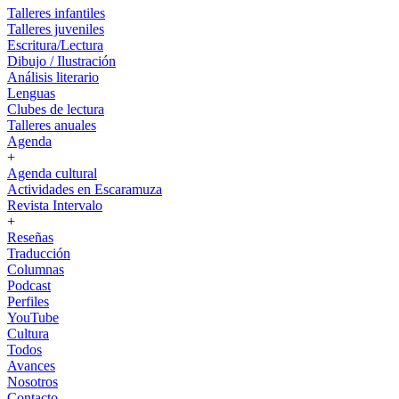
Talleres infantiles
Talleres juveniles
Escritura/Lectura
Dibujo / Ilustración
Análisis literario
Lenguas
Clubes de lectura
Talleres anuales
Agenda
+
Agenda cultural
Actividades en Escaramuza
Revista Intervalo
+
Reseñas
Traducción
Columnas
Podcast
Perfiles
YouTube
Cultura
Todos
Avances
Nosotros
Contacto