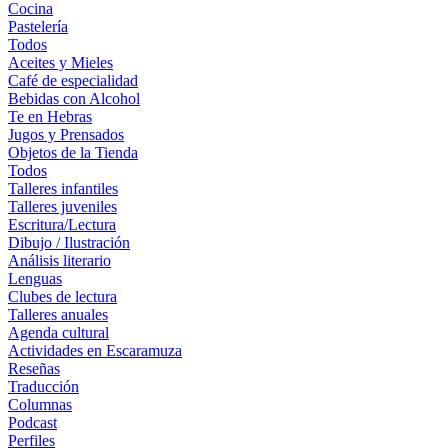
Cocina
Pastelería
Todos
Aceites y Mieles
Café de especialidad
Bebidas con Alcohol
Te en Hebras
Jugos y Prensados
Objetos de la Tienda
Todos
Talleres infantiles
Talleres juveniles
Escritura/Lectura
Dibujo / Ilustración
Análisis literario
Lenguas
Clubes de lectura
Talleres anuales
Agenda cultural
Actividades en Escaramuza
Reseñas
Traducción
Columnas
Podcast
Perfiles