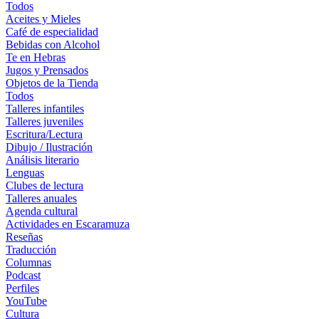
Todos
Aceites y Mieles
Café de especialidad
Bebidas con Alcohol
Te en Hebras
Jugos y Prensados
Objetos de la Tienda
Todos
Talleres infantiles
Talleres juveniles
Escritura/Lectura
Dibujo / Ilustración
Análisis literario
Lenguas
Clubes de lectura
Talleres anuales
Agenda cultural
Actividades en Escaramuza
Reseñas
Traducción
Columnas
Podcast
Perfiles
YouTube
Cultura