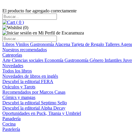
El producto fue agregado correctamente
(
0
)
(
0
)
Libros
Vinilos
Gastronomía
Alacena
Tarjeta de Regalo
Talleres
Agen
Nuestros recomendados
Categorías
Arte
Ciencias sociales
Economía
Gastronomía
Género
Infantiles
Juve
Novedades
Todos los libros
Novedades de libros en inglés
Descubrí la editorial FERA
Oráculos y Tarots
Recomendados por Marcos Casas
Cómics y mangas
Descubri la editorial Septimo Sello
Descubrí la editorial Alpha Decay
Oportunidades en Puck, Titania y Umbriel
Panadería
Cocina
Pastelería