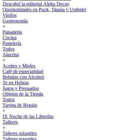
Descubrí la editorial Alpha Decay
Oportunidades en Puck, Titania y Umbriel
Vinilos
Gastronomía
+
Panadería
Cocina
Pastelería
Todos
Alacena
+
Aceites y Mieles
Café de especialidad
Bebidas con Alcohol
Te en Hebras
Jugos y Prensados
Objetos de la Tienda
Todos
Tarjeta de Regalo
+
IX Noche de las Librerías
Talleres
+
Talleres infantiles
Talleres juveniles