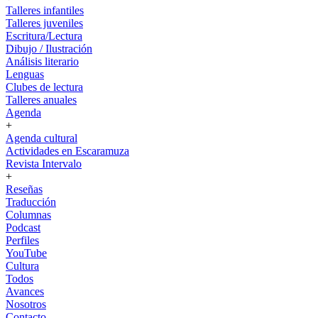
Talleres infantiles
Talleres juveniles
Escritura/Lectura
Dibujo / Ilustración
Análisis literario
Lenguas
Clubes de lectura
Talleres anuales
Agenda
+
Agenda cultural
Actividades en Escaramuza
Revista Intervalo
+
Reseñas
Traducción
Columnas
Podcast
Perfiles
YouTube
Cultura
Todos
Avances
Nosotros
Contacto