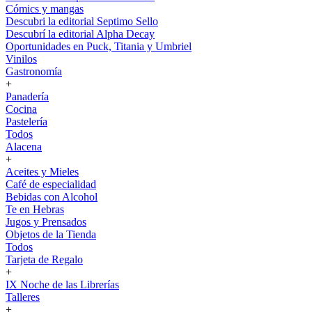
Cómics y mangas
Descubri la editorial Septimo Sello
Descubrí la editorial Alpha Decay
Oportunidades en Puck, Titania y Umbriel
Vinilos
Gastronomía
+
Panadería
Cocina
Pastelería
Todos
Alacena
+
Aceites y Mieles
Café de especialidad
Bebidas con Alcohol
Te en Hebras
Jugos y Prensados
Objetos de la Tienda
Todos
Tarjeta de Regalo
+
IX Noche de las Librerías
Talleres
+