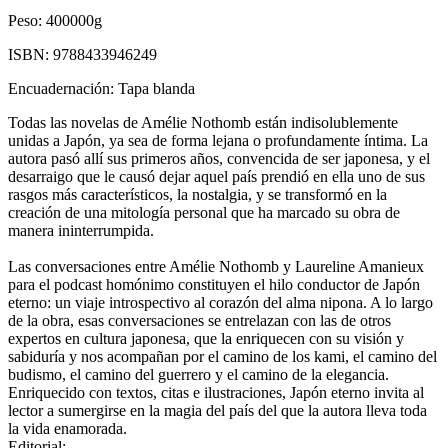
Peso:
400000g
ISBN:
9788433946249
Encuadernación:
Tapa blanda
Todas las novelas de Amélie Nothomb están indisolublemente
unidas a Japón, ya sea de forma lejana o profundamente íntima. La
autora pasó allí sus primeros años, convencida de ser japonesa, y el
desarraigo que le causó dejar aquel país prendió en ella uno de sus
rasgos más característicos, la nostalgia, y se transformó en la
creación de una mitología personal que ha marcado su obra de
manera ininterrumpida.
Las conversaciones entre Amélie Nothomb y Laureline Amanieux
para el podcast homónimo constituyen el hilo conductor de Japón
eterno: un viaje introspectivo al corazón del alma nipona. A lo largo
de la obra, esas conversaciones se entrelazan con las de otros
expertos en cultura japonesa, que la enriquecen con su visión y
sabiduría y nos acompañan por el camino de los kami, el camino del
budismo, el camino del guerrero y el camino de la elegancia.
Enriquecido con textos, citas e ilustraciones, Japón eterno invita al
lector a sumergirse en la magia del país del que la autora lleva toda
la vida enamorada.
Editorial: