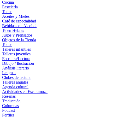
Cocina
Pastelería
Todos
Aceites y Mieles
Café de especialidad
Bebidas con Alcohol
Te en Hebras
Jugos y Prensados
Objetos de la Tienda
Todos
Talleres infantiles
Talleres juveniles
Escritura/Lectura
Dibujo / Ilustración
Análisis literario
Lenguas
Clubes de lectura
Talleres anuales
Agenda cultural
Actividades en Escaramuza
Reseñas
Traducción
Columnas
Podcast
Perfiles