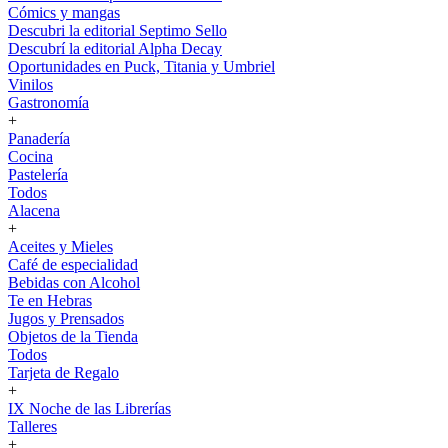
Cómics y mangas
Descubri la editorial Septimo Sello
Descubrí la editorial Alpha Decay
Oportunidades en Puck, Titania y Umbriel
Vinilos
Gastronomía
+
Panadería
Cocina
Pastelería
Todos
Alacena
+
Aceites y Mieles
Café de especialidad
Bebidas con Alcohol
Te en Hebras
Jugos y Prensados
Objetos de la Tienda
Todos
Tarjeta de Regalo
+
IX Noche de las Librerías
Talleres
+