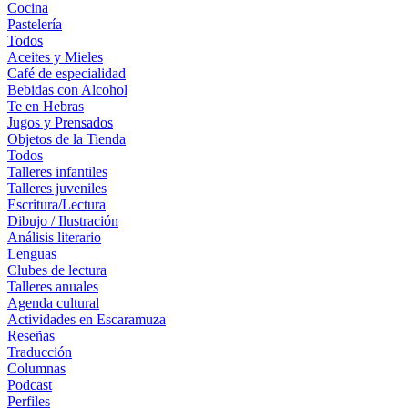
Cocina
Pastelería
Todos
Aceites y Mieles
Café de especialidad
Bebidas con Alcohol
Te en Hebras
Jugos y Prensados
Objetos de la Tienda
Todos
Talleres infantiles
Talleres juveniles
Escritura/Lectura
Dibujo / Ilustración
Análisis literario
Lenguas
Clubes de lectura
Talleres anuales
Agenda cultural
Actividades en Escaramuza
Reseñas
Traducción
Columnas
Podcast
Perfiles