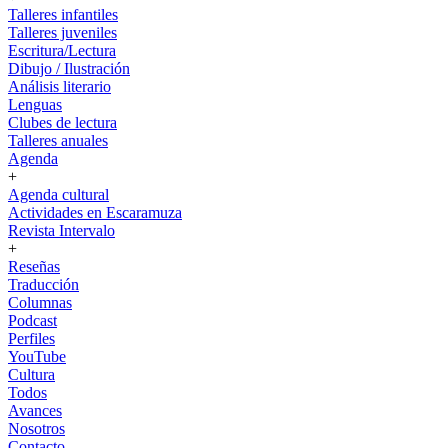
Talleres infantiles
Talleres juveniles
Escritura/Lectura
Dibujo / Ilustración
Análisis literario
Lenguas
Clubes de lectura
Talleres anuales
Agenda
+
Agenda cultural
Actividades en Escaramuza
Revista Intervalo
+
Reseñas
Traducción
Columnas
Podcast
Perfiles
YouTube
Cultura
Todos
Avances
Nosotros
Contacto