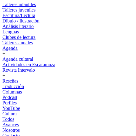
Talleres infantiles
Talleres juveniles
Escritura/Lectura
Dibujo / Ilustración
Análisis literario
Lenguas
Clubes de lectura
Talleres anuales
Agenda
+
Agenda cultural
Actividades en Escaramuza
Revista Intervalo
+
Reseñas
Traducción
Columnas
Podcast
Perfiles
YouTube
Cultura
Todos
Avances
Nosotros
Contacto