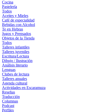
Cocina
Pastelería
Todos
Aceites y Mieles
Café de especialidad
Bebidas con Alcohol
Te en Hebras
Jugos y Prensados
Objetos de la Tienda
Todos
Talleres infantiles
Talleres juveniles
Escritura/Lectura
Dibujo / Ilustración
Análisis literario
Lenguas
Clubes de lectura
Talleres anuales
Agenda cultural
Actividades en Escaramuza
Reseñas
Traducción
Columnas
Podcast
Perfiles