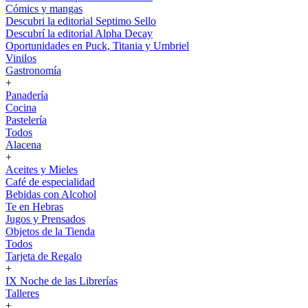
Cómics y mangas
Descubri la editorial Septimo Sello
Descubrí la editorial Alpha Decay
Oportunidades en Puck, Titania y Umbriel
Vinilos
Gastronomía
+
Panadería
Cocina
Pastelería
Todos
Alacena
+
Aceites y Mieles
Café de especialidad
Bebidas con Alcohol
Te en Hebras
Jugos y Prensados
Objetos de la Tienda
Todos
Tarjeta de Regalo
+
IX Noche de las Librerías
Talleres
+