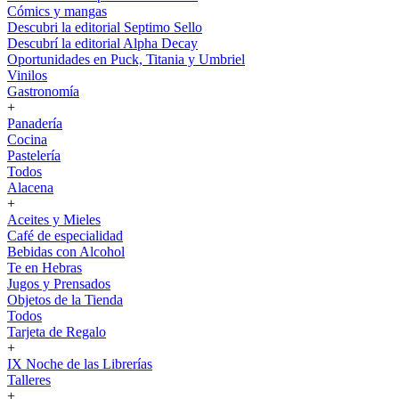
Cómics y mangas
Descubri la editorial Septimo Sello
Descubrí la editorial Alpha Decay
Oportunidades en Puck, Titania y Umbriel
Vinilos
Gastronomía
+
Panadería
Cocina
Pastelería
Todos
Alacena
+
Aceites y Mieles
Café de especialidad
Bebidas con Alcohol
Te en Hebras
Jugos y Prensados
Objetos de la Tienda
Todos
Tarjeta de Regalo
+
IX Noche de las Librerías
Talleres
+