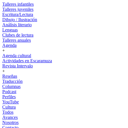
Talleres infantiles
Talleres juveniles
Escritura/Lectura
Dibujo / Ilustración
Análisis literario
Lenguas
Clubes de lectura
Talleres anuales
Agenda
+
Agenda cultural
Actividades en Escaramuza
Revista Intervalo
+
Reseñas
Traducción
Columnas
Podcast
Perfiles
YouTube
Cultura
Todos
Avances
Nosotros
Contacto