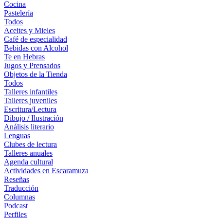
Cocina
Pastelería
Todos
Aceites y Mieles
Café de especialidad
Bebidas con Alcohol
Te en Hebras
Jugos y Prensados
Objetos de la Tienda
Todos
Talleres infantiles
Talleres juveniles
Escritura/Lectura
Dibujo / Ilustración
Análisis literario
Lenguas
Clubes de lectura
Talleres anuales
Agenda cultural
Actividades en Escaramuza
Reseñas
Traducción
Columnas
Podcast
Perfiles