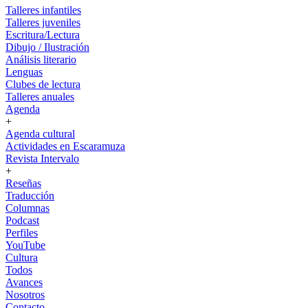
Talleres infantiles
Talleres juveniles
Escritura/Lectura
Dibujo / Ilustración
Análisis literario
Lenguas
Clubes de lectura
Talleres anuales
Agenda
+
Agenda cultural
Actividades en Escaramuza
Revista Intervalo
+
Reseñas
Traducción
Columnas
Podcast
Perfiles
YouTube
Cultura
Todos
Avances
Nosotros
Contacto