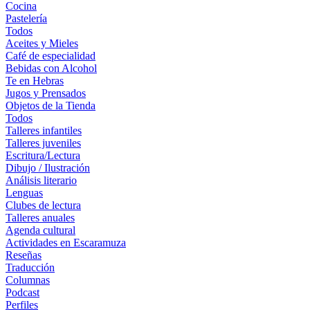
Cocina
Pastelería
Todos
Aceites y Mieles
Café de especialidad
Bebidas con Alcohol
Te en Hebras
Jugos y Prensados
Objetos de la Tienda
Todos
Talleres infantiles
Talleres juveniles
Escritura/Lectura
Dibujo / Ilustración
Análisis literario
Lenguas
Clubes de lectura
Talleres anuales
Agenda cultural
Actividades en Escaramuza
Reseñas
Traducción
Columnas
Podcast
Perfiles