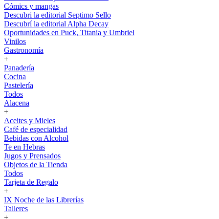
Cómics y mangas
Descubri la editorial Septimo Sello
Descubrí la editorial Alpha Decay
Oportunidades en Puck, Titania y Umbriel
Vinilos
Gastronomía
+
Panadería
Cocina
Pastelería
Todos
Alacena
+
Aceites y Mieles
Café de especialidad
Bebidas con Alcohol
Te en Hebras
Jugos y Prensados
Objetos de la Tienda
Todos
Tarjeta de Regalo
+
IX Noche de las Librerías
Talleres
+