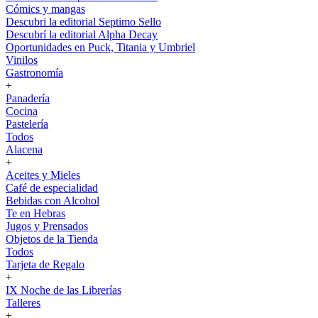
Cómics y mangas
Descubri la editorial Septimo Sello
Descubrí la editorial Alpha Decay
Oportunidades en Puck, Titania y Umbriel
Vinilos
Gastronomía
+
Panadería
Cocina
Pastelería
Todos
Alacena
+
Aceites y Mieles
Café de especialidad
Bebidas con Alcohol
Te en Hebras
Jugos y Prensados
Objetos de la Tienda
Todos
Tarjeta de Regalo
+
IX Noche de las Librerías
Talleres
+