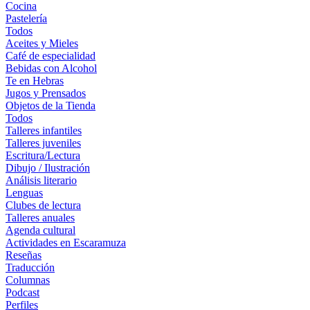
Cocina
Pastelería
Todos
Aceites y Mieles
Café de especialidad
Bebidas con Alcohol
Te en Hebras
Jugos y Prensados
Objetos de la Tienda
Todos
Talleres infantiles
Talleres juveniles
Escritura/Lectura
Dibujo / Ilustración
Análisis literario
Lenguas
Clubes de lectura
Talleres anuales
Agenda cultural
Actividades en Escaramuza
Reseñas
Traducción
Columnas
Podcast
Perfiles