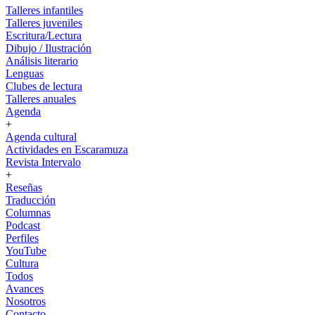
Talleres infantiles
Talleres juveniles
Escritura/Lectura
Dibujo / Ilustración
Análisis literario
Lenguas
Clubes de lectura
Talleres anuales
Agenda
+
Agenda cultural
Actividades en Escaramuza
Revista Intervalo
+
Reseñas
Traducción
Columnas
Podcast
Perfiles
YouTube
Cultura
Todos
Avances
Nosotros
Contacto