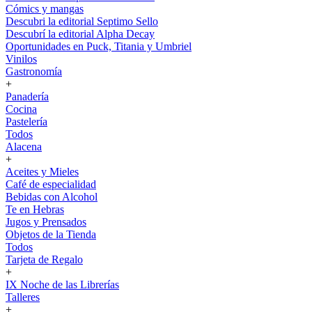
Cómics y mangas
Descubri la editorial Septimo Sello
Descubrí la editorial Alpha Decay
Oportunidades en Puck, Titania y Umbriel
Vinilos
Gastronomía
+
Panadería
Cocina
Pastelería
Todos
Alacena
+
Aceites y Mieles
Café de especialidad
Bebidas con Alcohol
Te en Hebras
Jugos y Prensados
Objetos de la Tienda
Todos
Tarjeta de Regalo
+
IX Noche de las Librerías
Talleres
+