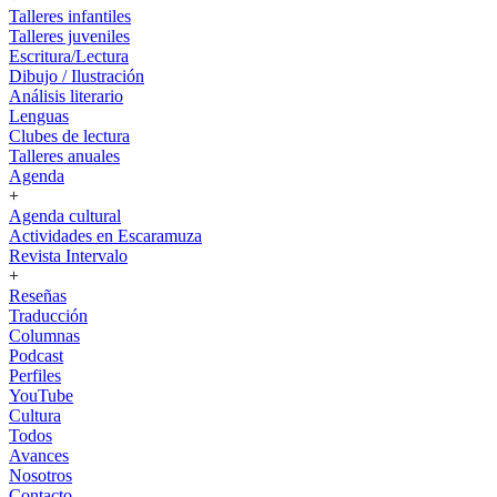
Talleres infantiles
Talleres juveniles
Escritura/Lectura
Dibujo / Ilustración
Análisis literario
Lenguas
Clubes de lectura
Talleres anuales
Agenda
+
Agenda cultural
Actividades en Escaramuza
Revista Intervalo
+
Reseñas
Traducción
Columnas
Podcast
Perfiles
YouTube
Cultura
Todos
Avances
Nosotros
Contacto