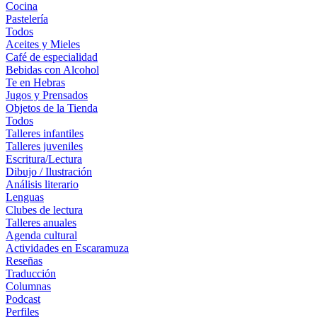
Cocina
Pastelería
Todos
Aceites y Mieles
Café de especialidad
Bebidas con Alcohol
Te en Hebras
Jugos y Prensados
Objetos de la Tienda
Todos
Talleres infantiles
Talleres juveniles
Escritura/Lectura
Dibujo / Ilustración
Análisis literario
Lenguas
Clubes de lectura
Talleres anuales
Agenda cultural
Actividades en Escaramuza
Reseñas
Traducción
Columnas
Podcast
Perfiles