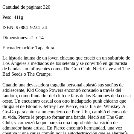
Cantidad de páginas:
320
Peso:
411g
ISBN:
9788419234124
Dimensiones:
21 x 14
Encuadernación:
Tapa dura
La historia íntima de un joven chicano que creció en un suburbio de
Los Ángeles a mediados de los setenta y se convirtió en guitarrista
de bandas tan influyentes como The Gun Club, Nick Cave and The
Bad Seeds o The Cramps.
Cuando una devastadora tragedia personal aplastó sus sueños de
adolescente, Kid Congo Powers encontró consuelo a través del
fandom, como fundador del club de fans de los Ramones de la costa
oeste. Un encuentro casual con otro inadaptado punk chicano que
dirigía el de Blondie, Jeffrey Lee Pierce, en la fila del Whiskey-A-
Go-Go para entrar a un concierto de Pere Ubu, cambió el curso de
su vida. Pierce le propuso formar una banda. Nació así The Gun
Club, y comenzó la que parecía una improbable transición de
admirador hasta artista. En Pierce encontró hermandad, una voz
creativa y una causa común por la autodestrucción que se alargaría