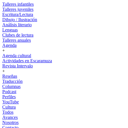
Talleres infantiles
Talleres juveniles
Escritura/Lectura
Dibujo / Ilustración
Análisis literario
Lenguas
Clubes de lectura
Talleres anuales
Agenda
+
Agenda cultural
Actividades en Escaramuza
Revista Intervalo
+
Reseñas
Traducción
Columnas
Podcast
Perfiles
YouTube
Cultura
Todos
Avances
Nosotros
Contacto