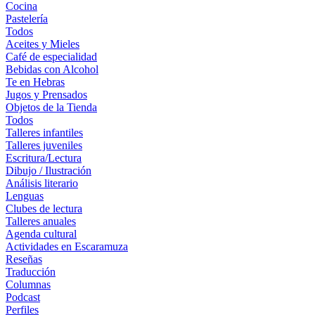
Cocina
Pastelería
Todos
Aceites y Mieles
Café de especialidad
Bebidas con Alcohol
Te en Hebras
Jugos y Prensados
Objetos de la Tienda
Todos
Talleres infantiles
Talleres juveniles
Escritura/Lectura
Dibujo / Ilustración
Análisis literario
Lenguas
Clubes de lectura
Talleres anuales
Agenda cultural
Actividades en Escaramuza
Reseñas
Traducción
Columnas
Podcast
Perfiles