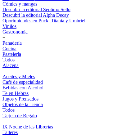
Cómics y mangas
Descubri la editorial Septimo Sello
Descubrí la editorial Alpha Decay
Oportunidades en Puck, Titania y Umbriel
Vinilos
Gastronomía
+
Panadería
Cocina
Pastelería
Todos
Alacena
+
Aceites y Mieles
Café de especialidad
Bebidas con Alcohol
Te en Hebras
Jugos y Prensados
Objetos de la Tienda
Todos
Tarjeta de Regalo
+
IX Noche de las Librerías
Talleres
+