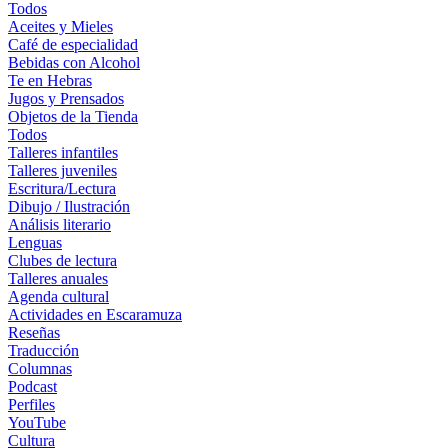
Todos
Aceites y Mieles
Café de especialidad
Bebidas con Alcohol
Te en Hebras
Jugos y Prensados
Objetos de la Tienda
Todos
Talleres infantiles
Talleres juveniles
Escritura/Lectura
Dibujo / Ilustración
Análisis literario
Lenguas
Clubes de lectura
Talleres anuales
Agenda cultural
Actividades en Escaramuza
Reseñas
Traducción
Columnas
Podcast
Perfiles
YouTube
Cultura