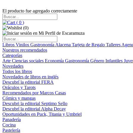
El producto fue agregado correctamente
(
0
)
(
0
)
Libros
Vinilos
Gastronomía
Alacena
Tarjeta de Regalo
Talleres
Agen
Nuestros recomendados
Categorías
Arte
Ciencias sociales
Economía
Gastronomía
Género
Infantiles
Juve
Novedades
Todos los libros
Novedades de libros en inglés
Descubrí la editorial FERA
Oráculos y Tarots
Recomendados por Marcos Casas
Cómics y mangas
Descubri la editorial Septimo Sello
Descubrí la editorial Alpha Decay
Oportunidades en Puck, Titania y Umbriel
Panadería
Cocina
Pastelería