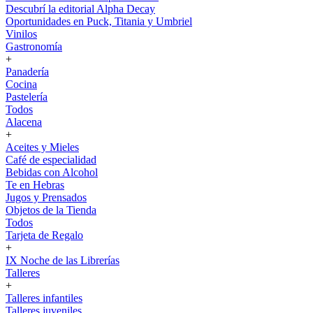
Descubrí la editorial Alpha Decay
Oportunidades en Puck, Titania y Umbriel
Vinilos
Gastronomía
+
Panadería
Cocina
Pastelería
Todos
Alacena
+
Aceites y Mieles
Café de especialidad
Bebidas con Alcohol
Te en Hebras
Jugos y Prensados
Objetos de la Tienda
Todos
Tarjeta de Regalo
+
IX Noche de las Librerías
Talleres
+
Talleres infantiles
Talleres juveniles