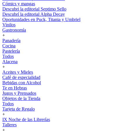
Cómics y mangas
Descubri la editorial Septimo Sello
Descubrí la editorial Alpha Decay
Oportunidades en Puck, Titania y Umbriel
Vinilos
Gastronomía
+
Panadería
Cocina
Pastelería
Todos
Alacena
+
Aceites y Mieles
Café de especialidad
Bebidas con Alcohol
Te en Hebras
Jugos y Prensados
Objetos de la Tienda
Todos
Tarjeta de Regalo
+
IX Noche de las Librerías
Talleres
+