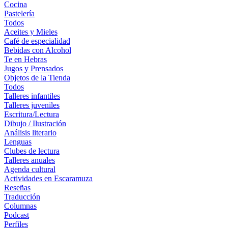
Cocina
Pastelería
Todos
Aceites y Mieles
Café de especialidad
Bebidas con Alcohol
Te en Hebras
Jugos y Prensados
Objetos de la Tienda
Todos
Talleres infantiles
Talleres juveniles
Escritura/Lectura
Dibujo / Ilustración
Análisis literario
Lenguas
Clubes de lectura
Talleres anuales
Agenda cultural
Actividades en Escaramuza
Reseñas
Traducción
Columnas
Podcast
Perfiles