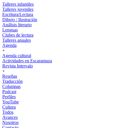
Talleres infantiles
Talleres juveniles
Escritura/Lectura
Dibujo / Ilustración
Análisis literario
Lenguas
Clubes de lectura
Talleres anuales
Agenda
+
Agenda cultural
Actividades en Escaramuza
Revista Intervalo
+
Reseñas
Traducción
Columnas
Podcast
Perfiles
YouTube
Cultura
Todos
Avances
Nosotros
Contacto