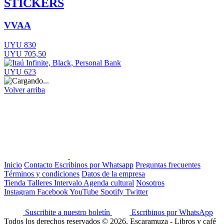
STICKERS
VVAA
UYU 830
UYU 705,50
UYU 623
Volver arriba
Inicio
Contacto
Escribinos por Whatsapp
Preguntas frecuentes
Términos y condiciones
Datos de la empresa
Tienda
Talleres
Intervalo
Agenda cultural
Nosotros
Instagram
Facebook
YouTube
Spotify
Twitter
Suscribite a nuestro boletín
Escribinos por WhatsApp
Todos los derechos reservados © 2026, Escaramuza - Libros y café