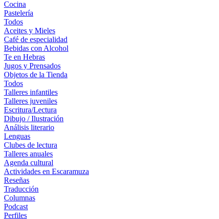
Cocina
Pastelería
Todos
Aceites y Mieles
Café de especialidad
Bebidas con Alcohol
Te en Hebras
Jugos y Prensados
Objetos de la Tienda
Todos
Talleres infantiles
Talleres juveniles
Escritura/Lectura
Dibujo / Ilustración
Análisis literario
Lenguas
Clubes de lectura
Talleres anuales
Agenda cultural
Actividades en Escaramuza
Reseñas
Traducción
Columnas
Podcast
Perfiles