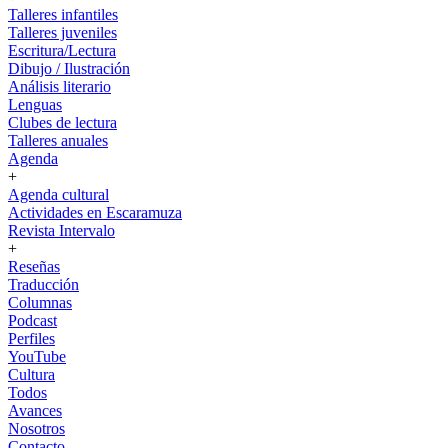
Talleres infantiles
Talleres juveniles
Escritura/Lectura
Dibujo / Ilustración
Análisis literario
Lenguas
Clubes de lectura
Talleres anuales
Agenda
+
Agenda cultural
Actividades en Escaramuza
Revista Intervalo
+
Reseñas
Traducción
Columnas
Podcast
Perfiles
YouTube
Cultura
Todos
Avances
Nosotros
Contacto