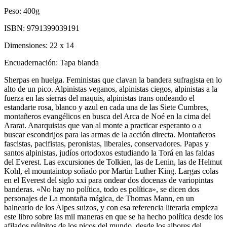
Peso:
400g
ISBN:
9791399039191
Dimensiones:
22 x 14
Encuadernación:
Tapa blanda
Sherpas en huelga. Feministas que clavan la bandera sufragista en lo
alto de un pico. Alpinistas veganos, alpinistas ciegos, alpinistas a la
fuerza en las sierras del maquis, alpinistas trans ondeando el
estandarte rosa, blanco y azul en cada una de las Siete Cumbres,
montañeros evangélicos en busca del Arca de Noé en la cima del
Ararat. Anarquistas que van al monte a practicar esperanto o a
buscar escondrijos para las armas de la acción directa. Montañeros
fascistas, pacifistas, peronistas, liberales, conservadores. Papas y
santos alpinistas, judíos ortodoxos estudiando la Torá en las faldas
del Everest. Las excursiones de Tolkien, las de Lenin, las de Helmut
Kohl, el mountaintop soñado por Martin Luther King. Largas colas
en el Everest del siglo xxi para ondear dos docenas de variopintas
banderas. «No hay no política, todo es política», se dicen dos
personajes de La montaña mágica, de Thomas Mann, en un
balneario de los Alpes suizos, y con esa referencia literaria empieza
este libro sobre las mil maneras en que se ha hecho política desde los
afilados púlpitos de los picos del mundo, desde los albores del