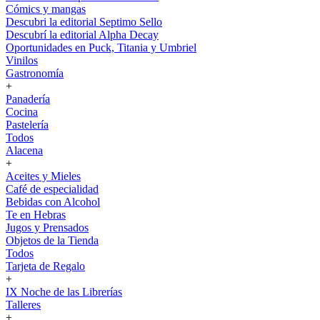
Cómics y mangas
Descubri la editorial Septimo Sello
Descubrí la editorial Alpha Decay
Oportunidades en Puck, Titania y Umbriel
Vinilos
Gastronomía
+
Panadería
Cocina
Pastelería
Todos
Alacena
+
Aceites y Mieles
Café de especialidad
Bebidas con Alcohol
Te en Hebras
Jugos y Prensados
Objetos de la Tienda
Todos
Tarjeta de Regalo
+
IX Noche de las Librerías
Talleres
+