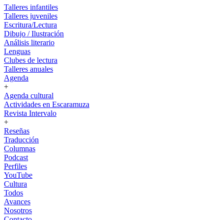
Talleres infantiles
Talleres juveniles
Escritura/Lectura
Dibujo / Ilustración
Análisis literario
Lenguas
Clubes de lectura
Talleres anuales
Agenda
+
Agenda cultural
Actividades en Escaramuza
Revista Intervalo
+
Reseñas
Traducción
Columnas
Podcast
Perfiles
YouTube
Cultura
Todos
Avances
Nosotros
Contacto