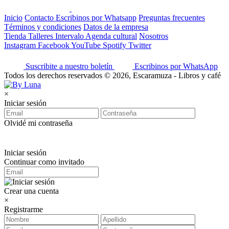
Inicio
Contacto
Escribinos por Whatsapp
Preguntas frecuentes
Términos y condiciones
Datos de la empresa
Tienda
Talleres
Intervalo
Agenda cultural
Nosotros
Instagram
Facebook
YouTube
Spotify
Twitter
Suscribite a nuestro boletín
Escribinos por WhatsApp
Todos los derechos reservados © 2026, Escaramuza - Libros y café
×
Iniciar sesión
Olvidé mi contraseña
Iniciar sesión
Continuar como invitado
Crear una cuenta
×
Registrarme