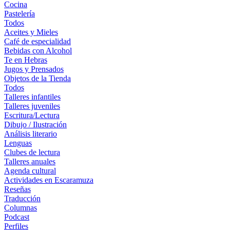
Cocina
Pastelería
Todos
Aceites y Mieles
Café de especialidad
Bebidas con Alcohol
Te en Hebras
Jugos y Prensados
Objetos de la Tienda
Todos
Talleres infantiles
Talleres juveniles
Escritura/Lectura
Dibujo / Ilustración
Análisis literario
Lenguas
Clubes de lectura
Talleres anuales
Agenda cultural
Actividades en Escaramuza
Reseñas
Traducción
Columnas
Podcast
Perfiles