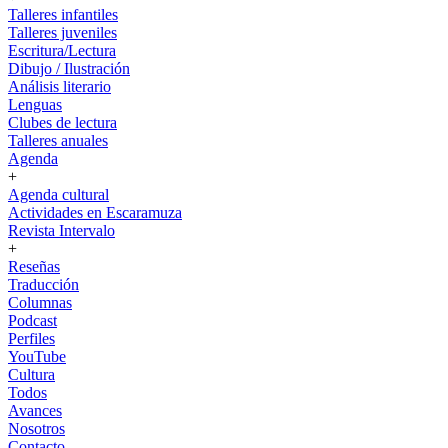
Talleres infantiles
Talleres juveniles
Escritura/Lectura
Dibujo / Ilustración
Análisis literario
Lenguas
Clubes de lectura
Talleres anuales
Agenda
+
Agenda cultural
Actividades en Escaramuza
Revista Intervalo
+
Reseñas
Traducción
Columnas
Podcast
Perfiles
YouTube
Cultura
Todos
Avances
Nosotros
Contacto