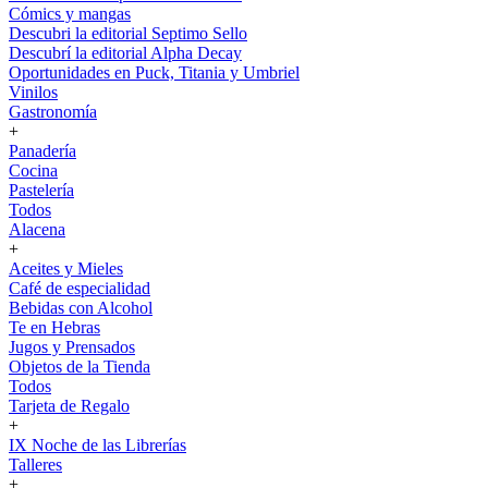
Cómics y mangas
Descubri la editorial Septimo Sello
Descubrí la editorial Alpha Decay
Oportunidades en Puck, Titania y Umbriel
Vinilos
Gastronomía
+
Panadería
Cocina
Pastelería
Todos
Alacena
+
Aceites y Mieles
Café de especialidad
Bebidas con Alcohol
Te en Hebras
Jugos y Prensados
Objetos de la Tienda
Todos
Tarjeta de Regalo
+
IX Noche de las Librerías
Talleres
+