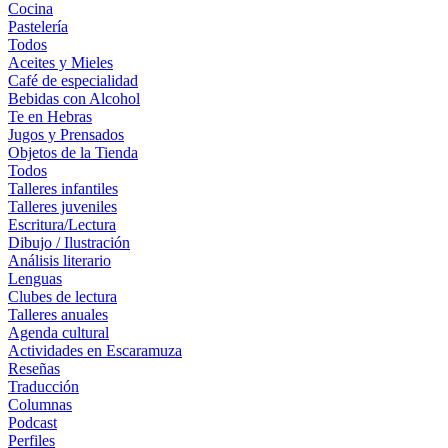
Cocina
Pastelería
Todos
Aceites y Mieles
Café de especialidad
Bebidas con Alcohol
Te en Hebras
Jugos y Prensados
Objetos de la Tienda
Todos
Talleres infantiles
Talleres juveniles
Escritura/Lectura
Dibujo / Ilustración
Análisis literario
Lenguas
Clubes de lectura
Talleres anuales
Agenda cultural
Actividades en Escaramuza
Reseñas
Traducción
Columnas
Podcast
Perfiles