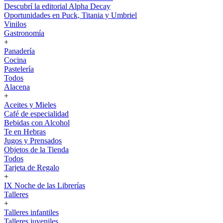
Descubrí la editorial Alpha Decay
Oportunidades en Puck, Titania y Umbriel
Vinilos
Gastronomía
+
Panadería
Cocina
Pastelería
Todos
Alacena
+
Aceites y Mieles
Café de especialidad
Bebidas con Alcohol
Te en Hebras
Jugos y Prensados
Objetos de la Tienda
Todos
Tarjeta de Regalo
+
IX Noche de las Librerías
Talleres
+
Talleres infantiles
Talleres juveniles