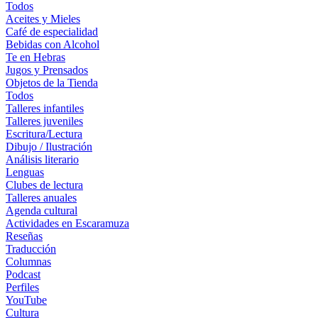
Todos
Aceites y Mieles
Café de especialidad
Bebidas con Alcohol
Te en Hebras
Jugos y Prensados
Objetos de la Tienda
Todos
Talleres infantiles
Talleres juveniles
Escritura/Lectura
Dibujo / Ilustración
Análisis literario
Lenguas
Clubes de lectura
Talleres anuales
Agenda cultural
Actividades en Escaramuza
Reseñas
Traducción
Columnas
Podcast
Perfiles
YouTube
Cultura