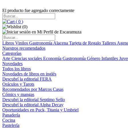
El producto fue agregado correctamente
(
0
)
(
0
)
Libros
Vinilos
Gastronomía
Alacena
Tarjeta de Regalo
Talleres
Agen
Nuestros recomendados
Categorías
Arte
Ciencias sociales
Economía
Gastronomía
Género
Infantiles
Juve
Novedades
Todos los libros
Novedades de libros en inglés
Descubrí la editorial FERA
Oráculos y Tarots
Recomendados por Marcos Casas
Cómics y mangas
Descubri la editorial Septimo Sello
Descubrí la editorial Alpha Decay
Oportunidades en Puck, Titania y Umbriel
Panadería
Cocina
Pastelería