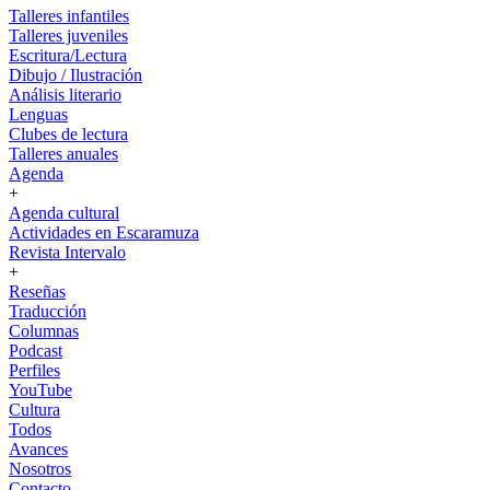
Talleres infantiles
Talleres juveniles
Escritura/Lectura
Dibujo / Ilustración
Análisis literario
Lenguas
Clubes de lectura
Talleres anuales
Agenda
+
Agenda cultural
Actividades en Escaramuza
Revista Intervalo
+
Reseñas
Traducción
Columnas
Podcast
Perfiles
YouTube
Cultura
Todos
Avances
Nosotros
Contacto