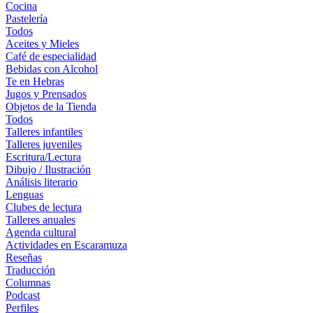
Cocina
Pastelería
Todos
Aceites y Mieles
Café de especialidad
Bebidas con Alcohol
Te en Hebras
Jugos y Prensados
Objetos de la Tienda
Todos
Talleres infantiles
Talleres juveniles
Escritura/Lectura
Dibujo / Ilustración
Análisis literario
Lenguas
Clubes de lectura
Talleres anuales
Agenda cultural
Actividades en Escaramuza
Reseñas
Traducción
Columnas
Podcast
Perfiles