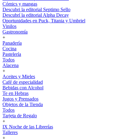
Cómics y mangas
Descubri la editorial Septimo Sello
Descubrí la editorial Alpha Decay
Oportunidades en Puck, Titania y Umbriel
Vinilos
Gastronomía
+
Panadería
Cocina
Pastelería
Todos
Alacena
+
Aceites y Mieles
Café de especialidad
Bebidas con Alcohol
Te en Hebras
Jugos y Prensados
Objetos de la Tienda
Todos
Tarjeta de Regalo
+
IX Noche de las Librerías
Talleres
+