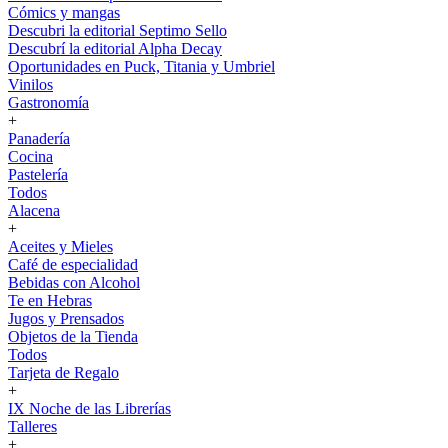
Cómics y mangas
Descubri la editorial Septimo Sello
Descubrí la editorial Alpha Decay
Oportunidades en Puck, Titania y Umbriel
Vinilos
Gastronomía
+
Panadería
Cocina
Pastelería
Todos
Alacena
+
Aceites y Mieles
Café de especialidad
Bebidas con Alcohol
Te en Hebras
Jugos y Prensados
Objetos de la Tienda
Todos
Tarjeta de Regalo
+
IX Noche de las Librerías
Talleres
+