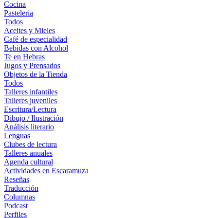
Cocina
Pastelería
Todos
Aceites y Mieles
Café de especialidad
Bebidas con Alcohol
Te en Hebras
Jugos y Prensados
Objetos de la Tienda
Todos
Talleres infantiles
Talleres juveniles
Escritura/Lectura
Dibujo / Ilustración
Análisis literario
Lenguas
Clubes de lectura
Talleres anuales
Agenda cultural
Actividades en Escaramuza
Reseñas
Traducción
Columnas
Podcast
Perfiles