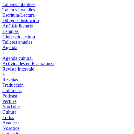
Talleres infantiles
Talleres juveniles
Escritura/Lectura
Dibujo / Ilustración
Análisis literario
Lenguas
Clubes de lectura
Talleres anuales
Agenda
+
Agenda cultural
Actividades en Escaramuza
Revista Intervalo
+
Reseñas
Traducción
Columnas
Podcast
Perfiles
YouTube
Cultura
Todos
Avances
Nosotros
Contacto