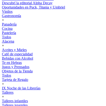
Descubrí la editorial Alpha Decay
Oportunidades en Puck, Titania y Umbriel
Vinilos
Gastronomía
+
Panadería
Cocina
Pastelería
Todos
Alacena
+
Aceites y Mieles
Café de especialidad
Bebidas con Alcohol
Te en Hebras
Jugos y Prensados
Objetos de la Tienda
Todos
Tarjeta de Regalo
+
IX Noche de las Librerías
Talleres
+
Talleres infantiles
Talleres juveniles