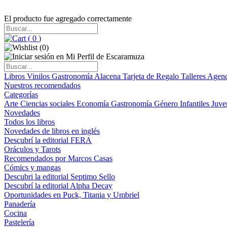
El producto fue agregado correctamente
(
0
)
(
0
)
Libros
Vinilos
Gastronomía
Alacena
Tarjeta de Regalo
Talleres
Agen
Nuestros recomendados
Categorías
Arte
Ciencias sociales
Economía
Gastronomía
Género
Infantiles
Juve
Novedades
Todos los libros
Novedades de libros en inglés
Descubrí la editorial FERA
Oráculos y Tarots
Recomendados por Marcos Casas
Cómics y mangas
Descubri la editorial Septimo Sello
Descubrí la editorial Alpha Decay
Oportunidades en Puck, Titania y Umbriel
Panadería
Cocina
Pastelería