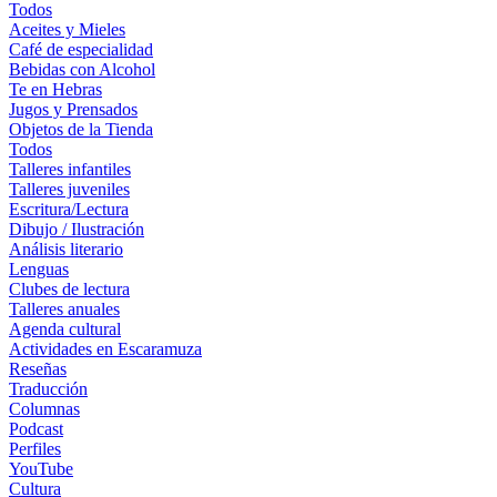
Todos
Aceites y Mieles
Café de especialidad
Bebidas con Alcohol
Te en Hebras
Jugos y Prensados
Objetos de la Tienda
Todos
Talleres infantiles
Talleres juveniles
Escritura/Lectura
Dibujo / Ilustración
Análisis literario
Lenguas
Clubes de lectura
Talleres anuales
Agenda cultural
Actividades en Escaramuza
Reseñas
Traducción
Columnas
Podcast
Perfiles
YouTube
Cultura