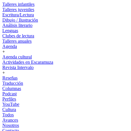
Talleres infantiles
Talleres juveniles
Escritura/Lectura
Dibujo / Ilustración
Análisis literario
Lenguas
Clubes de lectura
Talleres anuales
Agenda
+
Agenda cultural
Actividades en Escaramuza
Revista Intervalo
+
Reseñas
Traducción
Columnas
Podcast
Perfiles
YouTube
Cultura
Todos
Avances
Nosotros
Contacto