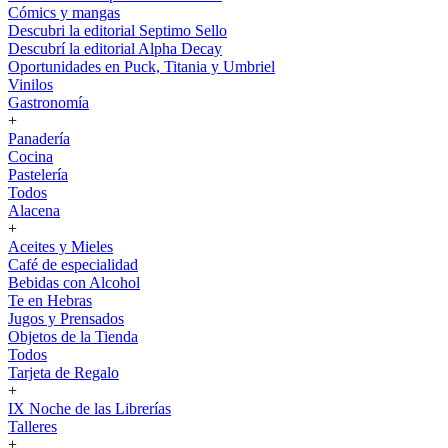
Cómics y mangas
Descubri la editorial Septimo Sello
Descubrí la editorial Alpha Decay
Oportunidades en Puck, Titania y Umbriel
Vinilos
Gastronomía
+
Panadería
Cocina
Pastelería
Todos
Alacena
+
Aceites y Mieles
Café de especialidad
Bebidas con Alcohol
Te en Hebras
Jugos y Prensados
Objetos de la Tienda
Todos
Tarjeta de Regalo
+
IX Noche de las Librerías
Talleres
+