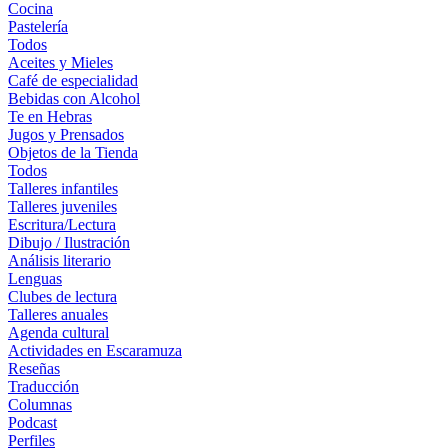
Cocina
Pastelería
Todos
Aceites y Mieles
Café de especialidad
Bebidas con Alcohol
Te en Hebras
Jugos y Prensados
Objetos de la Tienda
Todos
Talleres infantiles
Talleres juveniles
Escritura/Lectura
Dibujo / Ilustración
Análisis literario
Lenguas
Clubes de lectura
Talleres anuales
Agenda cultural
Actividades en Escaramuza
Reseñas
Traducción
Columnas
Podcast
Perfiles