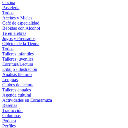
Cocina
Pastelería
Todos
Aceites y Mieles
Café de especialidad
Bebidas con Alcohol
Te en Hebras
Jugos y Prensados
Objetos de la Tienda
Todos
Talleres infantiles
Talleres juveniles
Escritura/Lectura
Dibujo / Ilustración
Análisis literario
Lenguas
Clubes de lectura
Talleres anuales
Agenda cultural
Actividades en Escaramuza
Reseñas
Traducción
Columnas
Podcast
Perfiles