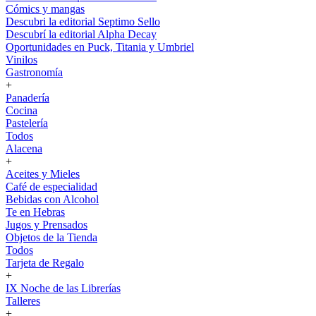
Cómics y mangas
Descubri la editorial Septimo Sello
Descubrí la editorial Alpha Decay
Oportunidades en Puck, Titania y Umbriel
Vinilos
Gastronomía
+
Panadería
Cocina
Pastelería
Todos
Alacena
+
Aceites y Mieles
Café de especialidad
Bebidas con Alcohol
Te en Hebras
Jugos y Prensados
Objetos de la Tienda
Todos
Tarjeta de Regalo
+
IX Noche de las Librerías
Talleres
+