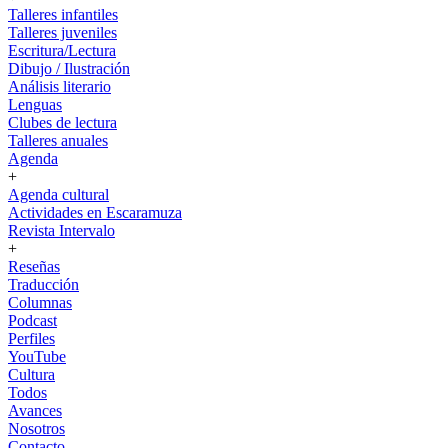
Talleres infantiles
Talleres juveniles
Escritura/Lectura
Dibujo / Ilustración
Análisis literario
Lenguas
Clubes de lectura
Talleres anuales
Agenda
+
Agenda cultural
Actividades en Escaramuza
Revista Intervalo
+
Reseñas
Traducción
Columnas
Podcast
Perfiles
YouTube
Cultura
Todos
Avances
Nosotros
Contacto