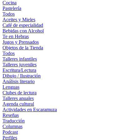
Cocina
Pastelería
Todos
Aceites y Mieles
Café de especialidad
Bebidas con Alcohol
Te en Hebras
Jugos y Prensados
Objetos de la Tienda
Todos
Talleres infantiles
Talleres juveniles
Escritura/Lectura
Dibujo / Ilustración
Análisis literario
Lenguas
Clubes de lectura
Talleres anuales
Agenda cultural
Actividades en Escaramuza
Reseñas
Traducción
Columnas
Podcast
Perfiles