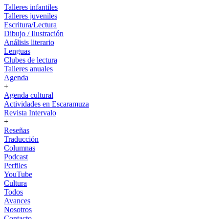
Talleres infantiles
Talleres juveniles
Escritura/Lectura
Dibujo / Ilustración
Análisis literario
Lenguas
Clubes de lectura
Talleres anuales
Agenda
+
Agenda cultural
Actividades en Escaramuza
Revista Intervalo
+
Reseñas
Traducción
Columnas
Podcast
Perfiles
YouTube
Cultura
Todos
Avances
Nosotros
Contacto