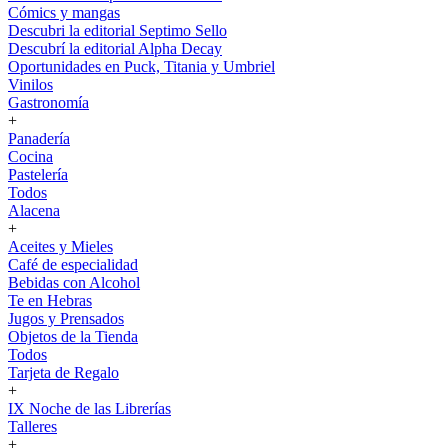
Cómics y mangas
Descubri la editorial Septimo Sello
Descubrí la editorial Alpha Decay
Oportunidades en Puck, Titania y Umbriel
Vinilos
Gastronomía
+
Panadería
Cocina
Pastelería
Todos
Alacena
+
Aceites y Mieles
Café de especialidad
Bebidas con Alcohol
Te en Hebras
Jugos y Prensados
Objetos de la Tienda
Todos
Tarjeta de Regalo
+
IX Noche de las Librerías
Talleres
+