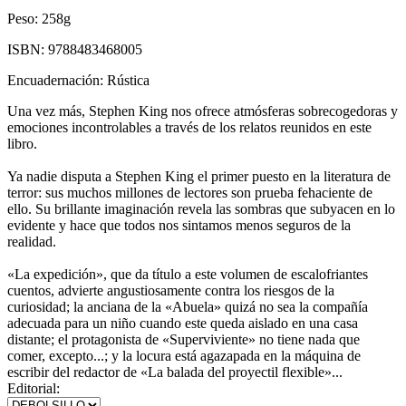
Peso:
258g
ISBN:
9788483468005
Encuadernación:
Rústica
Una vez más, Stephen King nos ofrece atmósferas sobrecogedoras y
emociones incontrolables a través de los relatos reunidos en este
libro.
Ya nadie disputa a Stephen King el primer puesto en la literatura de
terror: sus muchos millones de lectores son prueba fehaciente de
ello. Su brillante imaginación revela las sombras que subyacen en lo
evidente y hace que todos nos sintamos menos seguros de la
realidad.
«La expedición», que da título a este volumen de escalofriantes
cuentos, advierte angustiosamente contra los riesgos de la
curiosidad; la anciana de la «Abuela» quizá no sea la compañía
adecuada para un niño cuando este queda aislado en una casa
distante; el protagonista de «Superviviente» no tiene nada que
comer, excepto...; y la locura está agazapada en la máquina de
escribir del redactor de «La balada del proyectil flexible»...
Editorial: