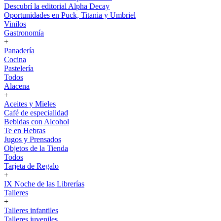
Descubrí la editorial Alpha Decay
Oportunidades en Puck, Titania y Umbriel
Vinilos
Gastronomía
+
Panadería
Cocina
Pastelería
Todos
Alacena
+
Aceites y Mieles
Café de especialidad
Bebidas con Alcohol
Te en Hebras
Jugos y Prensados
Objetos de la Tienda
Todos
Tarjeta de Regalo
+
IX Noche de las Librerías
Talleres
+
Talleres infantiles
Talleres juveniles