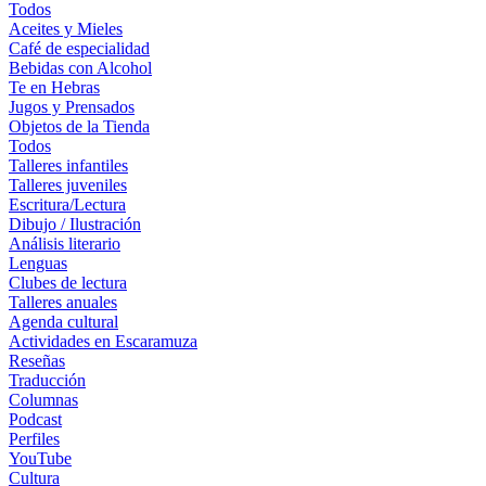
Todos
Aceites y Mieles
Café de especialidad
Bebidas con Alcohol
Te en Hebras
Jugos y Prensados
Objetos de la Tienda
Todos
Talleres infantiles
Talleres juveniles
Escritura/Lectura
Dibujo / Ilustración
Análisis literario
Lenguas
Clubes de lectura
Talleres anuales
Agenda cultural
Actividades en Escaramuza
Reseñas
Traducción
Columnas
Podcast
Perfiles
YouTube
Cultura