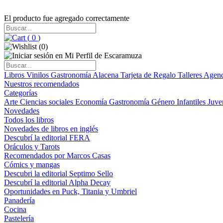
El producto fue agregado correctamente
(
0
)
(
0
)
Libros
Vinilos
Gastronomía
Alacena
Tarjeta de Regalo
Talleres
Agen
Nuestros recomendados
Categorías
Arte
Ciencias sociales
Economía
Gastronomía
Género
Infantiles
Juve
Novedades
Todos los libros
Novedades de libros en inglés
Descubrí la editorial FERA
Oráculos y Tarots
Recomendados por Marcos Casas
Cómics y mangas
Descubri la editorial Septimo Sello
Descubrí la editorial Alpha Decay
Oportunidades en Puck, Titania y Umbriel
Panadería
Cocina
Pastelería