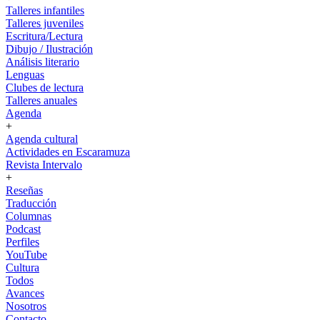
Talleres infantiles
Talleres juveniles
Escritura/Lectura
Dibujo / Ilustración
Análisis literario
Lenguas
Clubes de lectura
Talleres anuales
Agenda
+
Agenda cultural
Actividades en Escaramuza
Revista Intervalo
+
Reseñas
Traducción
Columnas
Podcast
Perfiles
YouTube
Cultura
Todos
Avances
Nosotros
Contacto