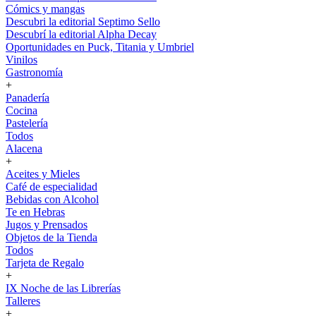
Cómics y mangas
Descubri la editorial Septimo Sello
Descubrí la editorial Alpha Decay
Oportunidades en Puck, Titania y Umbriel
Vinilos
Gastronomía
+
Panadería
Cocina
Pastelería
Todos
Alacena
+
Aceites y Mieles
Café de especialidad
Bebidas con Alcohol
Te en Hebras
Jugos y Prensados
Objetos de la Tienda
Todos
Tarjeta de Regalo
+
IX Noche de las Librerías
Talleres
+