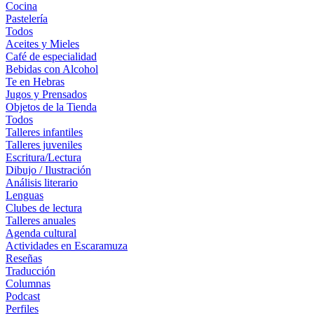
Cocina
Pastelería
Todos
Aceites y Mieles
Café de especialidad
Bebidas con Alcohol
Te en Hebras
Jugos y Prensados
Objetos de la Tienda
Todos
Talleres infantiles
Talleres juveniles
Escritura/Lectura
Dibujo / Ilustración
Análisis literario
Lenguas
Clubes de lectura
Talleres anuales
Agenda cultural
Actividades en Escaramuza
Reseñas
Traducción
Columnas
Podcast
Perfiles