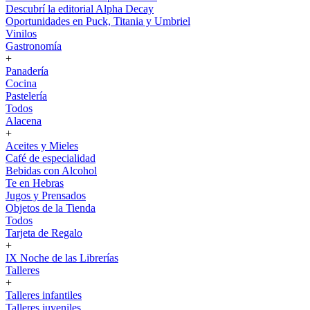
Descubrí la editorial Alpha Decay
Oportunidades en Puck, Titania y Umbriel
Vinilos
Gastronomía
+
Panadería
Cocina
Pastelería
Todos
Alacena
+
Aceites y Mieles
Café de especialidad
Bebidas con Alcohol
Te en Hebras
Jugos y Prensados
Objetos de la Tienda
Todos
Tarjeta de Regalo
+
IX Noche de las Librerías
Talleres
+
Talleres infantiles
Talleres juveniles