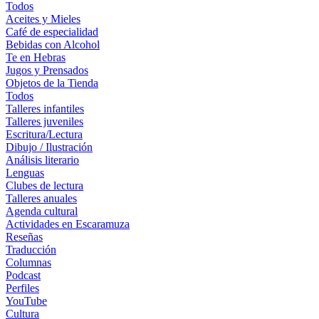
Todos
Aceites y Mieles
Café de especialidad
Bebidas con Alcohol
Te en Hebras
Jugos y Prensados
Objetos de la Tienda
Todos
Talleres infantiles
Talleres juveniles
Escritura/Lectura
Dibujo / Ilustración
Análisis literario
Lenguas
Clubes de lectura
Talleres anuales
Agenda cultural
Actividades en Escaramuza
Reseñas
Traducción
Columnas
Podcast
Perfiles
YouTube
Cultura