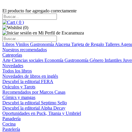
El producto fue agregado correctamente
(
0
)
(
0
)
Libros
Vinilos
Gastronomía
Alacena
Tarjeta de Regalo
Talleres
Agen
Nuestros recomendados
Categorías
Arte
Ciencias sociales
Economía
Gastronomía
Género
Infantiles
Juve
Novedades
Todos los libros
Novedades de libros en inglés
Descubrí la editorial FERA
Oráculos y Tarots
Recomendados por Marcos Casas
Cómics y mangas
Descubri la editorial Septimo Sello
Descubrí la editorial Alpha Decay
Oportunidades en Puck, Titania y Umbriel
Panadería
Cocina
Pastelería