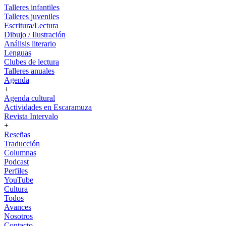
Talleres infantiles
Talleres juveniles
Escritura/Lectura
Dibujo / Ilustración
Análisis literario
Lenguas
Clubes de lectura
Talleres anuales
Agenda
+
Agenda cultural
Actividades en Escaramuza
Revista Intervalo
+
Reseñas
Traducción
Columnas
Podcast
Perfiles
YouTube
Cultura
Todos
Avances
Nosotros
Contacto