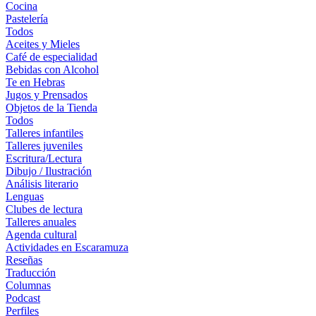
Cocina
Pastelería
Todos
Aceites y Mieles
Café de especialidad
Bebidas con Alcohol
Te en Hebras
Jugos y Prensados
Objetos de la Tienda
Todos
Talleres infantiles
Talleres juveniles
Escritura/Lectura
Dibujo / Ilustración
Análisis literario
Lenguas
Clubes de lectura
Talleres anuales
Agenda cultural
Actividades en Escaramuza
Reseñas
Traducción
Columnas
Podcast
Perfiles