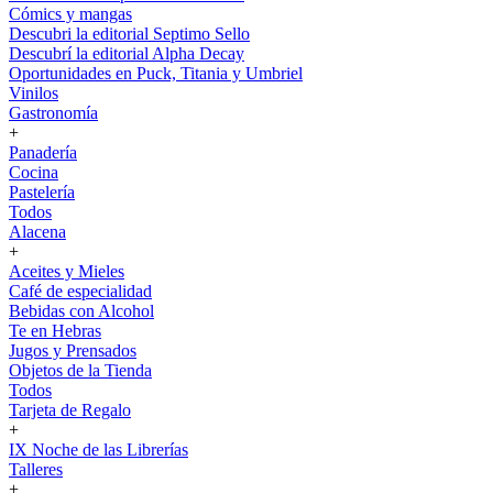
Cómics y mangas
Descubri la editorial Septimo Sello
Descubrí la editorial Alpha Decay
Oportunidades en Puck, Titania y Umbriel
Vinilos
Gastronomía
+
Panadería
Cocina
Pastelería
Todos
Alacena
+
Aceites y Mieles
Café de especialidad
Bebidas con Alcohol
Te en Hebras
Jugos y Prensados
Objetos de la Tienda
Todos
Tarjeta de Regalo
+
IX Noche de las Librerías
Talleres
+