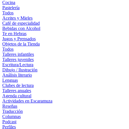
Cocina
Pastelería
Todos
Aceites y Mieles
Café de especialidad
Bebidas con Alcohol
Te en Hebras
Jugos y Prensados
Objetos de la Tienda
Todos
Talleres infantiles
Talleres juveniles
Escritura/Lectura
Dibujo / Ilustración
Análisis literario
Lenguas
Clubes de lectura
Talleres anuales
Agenda cultural
Actividades en Escaramuza
Reseñas
Traducción
Columnas
Podcast
Perfiles