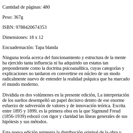
Cantidad de páginas:
480
Peso:
367g
ISBN:
9788420674353
Dimensiones:
18 x 12
Encuadernación:
Tapa blanda
Ninguna teoría acerca del funcionamiento y estructura de la mente
ha ejercido tanta influencia ni ha adquirido un estatus tan
preponderante como la doctrina psicoanalítica, cuyas categorías y
explicaciones no tardaron en convertirse en núcleo de un modo
radicalmente nuevo de entender la realidad psíquica que ha marcado
el mundo moderno.
Dividida en dos volúmenes en la presente edición, La interpretación
de los sueños desempeñó un papel decisivo dentro de ese enorme
esfuerzo de subversión de valores y de innovación teórica. Escrita
entre 1895 y 1899, es la primera obra en la que Sigmund Freud
(1856-1939) esbozó con rigor y claridad las líneas generales de sus
hipótesis y sus métodos.
Esta nueva edición reintegra la distribución original de la obra y