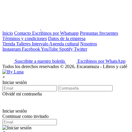
Inicio
Contacto
Escribinos por Whatsapp
Preguntas frecuentes
Términos y condiciones
Datos de la empresa
Tienda
Talleres
Intervalo
Agenda cultural
Nosotros
Instagram
Facebook
YouTube
Spotify
Twitter
Suscribite a nuestro boletín
Escribinos por WhatsApp
Todos los derechos reservados © 2026, Escaramuza - Libros y café
×
Iniciar sesión
Olvidé mi contraseña
Iniciar sesión
Continuar como invitado