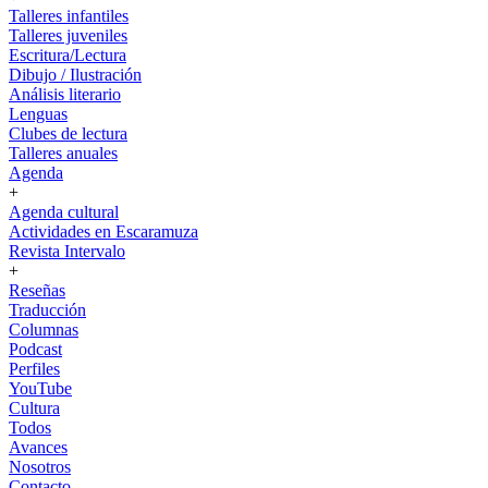
Talleres infantiles
Talleres juveniles
Escritura/Lectura
Dibujo / Ilustración
Análisis literario
Lenguas
Clubes de lectura
Talleres anuales
Agenda
+
Agenda cultural
Actividades en Escaramuza
Revista Intervalo
+
Reseñas
Traducción
Columnas
Podcast
Perfiles
YouTube
Cultura
Todos
Avances
Nosotros
Contacto