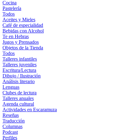
Cocina
Pastelería
Todos
Aceites y Mieles
Café de especialidad
Bebidas con Alcohol
Te en Hebras
Jugos y Prensados
Objetos de la Tienda
Todos
Talleres infantiles
Talleres juveniles
Escritura/Lectura
Dibujo / Ilustración
Análisis literario
Lenguas
Clubes de lectura
Talleres anuales
Agenda cultural
Actividades en Escaramuza
Reseñas
Traducción
Columnas
Podcast
Perfiles