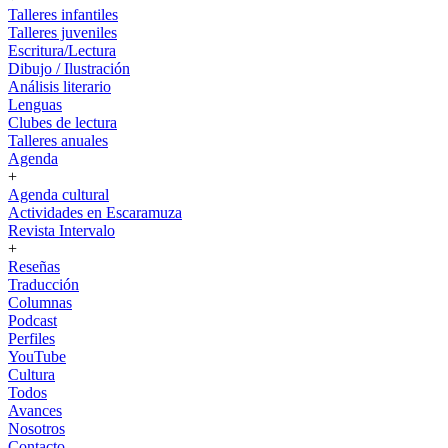
Talleres infantiles
Talleres juveniles
Escritura/Lectura
Dibujo / Ilustración
Análisis literario
Lenguas
Clubes de lectura
Talleres anuales
Agenda
+
Agenda cultural
Actividades en Escaramuza
Revista Intervalo
+
Reseñas
Traducción
Columnas
Podcast
Perfiles
YouTube
Cultura
Todos
Avances
Nosotros
Contacto