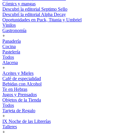
Cómics y mangas
Descubri la editorial Septimo Sello
Descubrí la editorial Alpha Decay
Oportunidades en Puck, Titania y Umbriel
Vinilos
Gastronomía
+
Panadería
Cocina
Pastelería
Todos
Alacena
+
Aceites y Mieles
Café de especialidad
Bebidas con Alcohol
Te en Hebras
Jugos y Prensados
Objetos de la Tienda
Todos
Tarjeta de Regalo
+
IX Noche de las Librerías
Talleres
+