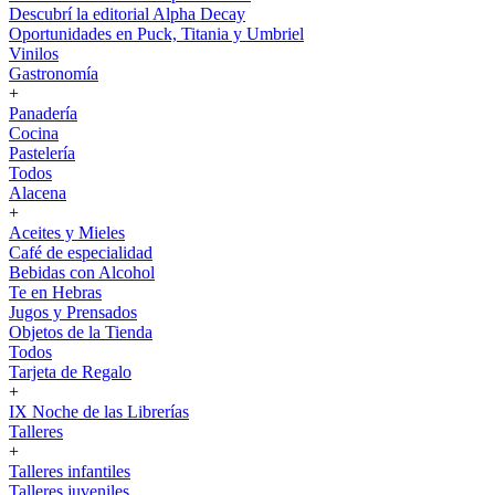
Descubrí la editorial Alpha Decay
Oportunidades en Puck, Titania y Umbriel
Vinilos
Gastronomía
+
Panadería
Cocina
Pastelería
Todos
Alacena
+
Aceites y Mieles
Café de especialidad
Bebidas con Alcohol
Te en Hebras
Jugos y Prensados
Objetos de la Tienda
Todos
Tarjeta de Regalo
+
IX Noche de las Librerías
Talleres
+
Talleres infantiles
Talleres juveniles