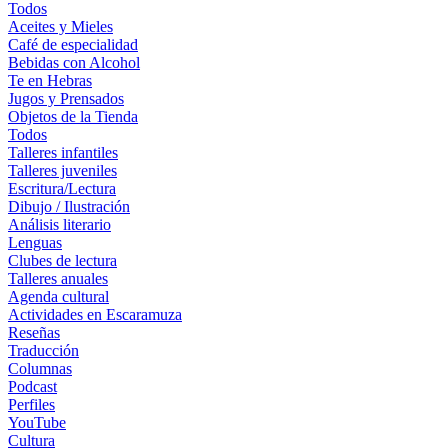
Todos
Aceites y Mieles
Café de especialidad
Bebidas con Alcohol
Te en Hebras
Jugos y Prensados
Objetos de la Tienda
Todos
Talleres infantiles
Talleres juveniles
Escritura/Lectura
Dibujo / Ilustración
Análisis literario
Lenguas
Clubes de lectura
Talleres anuales
Agenda cultural
Actividades en Escaramuza
Reseñas
Traducción
Columnas
Podcast
Perfiles
YouTube
Cultura