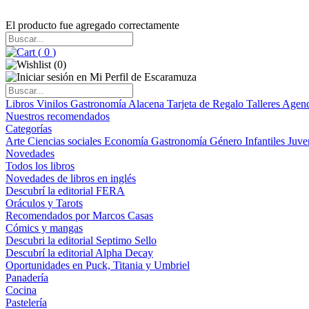
El producto fue agregado correctamente
(
0
)
(
0
)
Libros
Vinilos
Gastronomía
Alacena
Tarjeta de Regalo
Talleres
Agen
Nuestros recomendados
Categorías
Arte
Ciencias sociales
Economía
Gastronomía
Género
Infantiles
Juve
Novedades
Todos los libros
Novedades de libros en inglés
Descubrí la editorial FERA
Oráculos y Tarots
Recomendados por Marcos Casas
Cómics y mangas
Descubri la editorial Septimo Sello
Descubrí la editorial Alpha Decay
Oportunidades en Puck, Titania y Umbriel
Panadería
Cocina
Pastelería