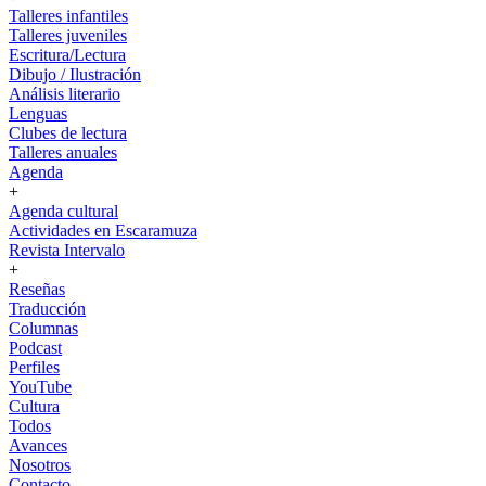
Talleres infantiles
Talleres juveniles
Escritura/Lectura
Dibujo / Ilustración
Análisis literario
Lenguas
Clubes de lectura
Talleres anuales
Agenda
+
Agenda cultural
Actividades en Escaramuza
Revista Intervalo
+
Reseñas
Traducción
Columnas
Podcast
Perfiles
YouTube
Cultura
Todos
Avances
Nosotros
Contacto