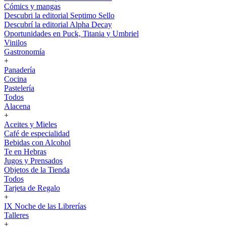
Cómics y mangas
Descubri la editorial Septimo Sello
Descubrí la editorial Alpha Decay
Oportunidades en Puck, Titania y Umbriel
Vinilos
Gastronomía
+
Panadería
Cocina
Pastelería
Todos
Alacena
+
Aceites y Mieles
Café de especialidad
Bebidas con Alcohol
Te en Hebras
Jugos y Prensados
Objetos de la Tienda
Todos
Tarjeta de Regalo
+
IX Noche de las Librerías
Talleres
+