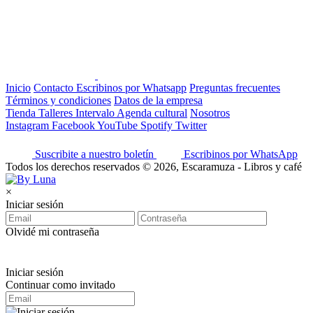
Inicio
Contacto
Escribinos por Whatsapp
Preguntas frecuentes
Términos y condiciones
Datos de la empresa
Tienda
Talleres
Intervalo
Agenda cultural
Nosotros
Instagram
Facebook
YouTube
Spotify
Twitter
Suscribite a nuestro boletín
Escribinos por WhatsApp
Todos los derechos reservados © 2026, Escaramuza - Libros y café
×
Iniciar sesión
Olvidé mi contraseña
Iniciar sesión
Continuar como invitado