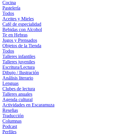
Cocina
Pastelería
Todos
Aceites y Mieles
Café de especialidad
Bebidas con Alcohol
Te en Hebras
Jugos y Prensados
Objetos de la Tienda
Todos
Talleres infantiles
Talleres juveniles
Escritura/Lectura
Dibujo / Ilustración
Análisis literario
Lenguas
Clubes de lectura
Talleres anuales
Agenda cultural
Actividades en Escaramuza
Reseñas
Traducción
Columnas
Podcast
Perfiles