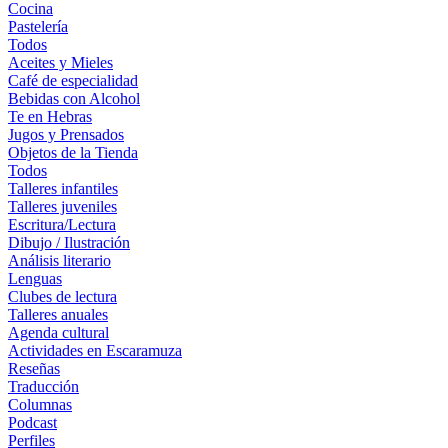
Cocina
Pastelería
Todos
Aceites y Mieles
Café de especialidad
Bebidas con Alcohol
Te en Hebras
Jugos y Prensados
Objetos de la Tienda
Todos
Talleres infantiles
Talleres juveniles
Escritura/Lectura
Dibujo / Ilustración
Análisis literario
Lenguas
Clubes de lectura
Talleres anuales
Agenda cultural
Actividades en Escaramuza
Reseñas
Traducción
Columnas
Podcast
Perfiles