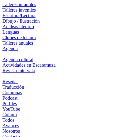
Talleres infantiles
Talleres juveniles
Escritura/Lectura
Dibujo / Ilustración
Análisis literario
Lenguas
Clubes de lectura
Talleres anuales
Agenda
+
Agenda cultural
Actividades en Escaramuza
Revista Intervalo
+
Reseñas
Traducción
Columnas
Podcast
Perfiles
YouTube
Cultura
Todos
Avances
Nosotros
Contacto