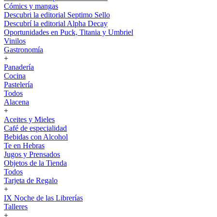
Cómics y mangas
Descubri la editorial Septimo Sello
Descubrí la editorial Alpha Decay
Oportunidades en Puck, Titania y Umbriel
Vinilos
Gastronomía
+
Panadería
Cocina
Pastelería
Todos
Alacena
+
Aceites y Mieles
Café de especialidad
Bebidas con Alcohol
Te en Hebras
Jugos y Prensados
Objetos de la Tienda
Todos
Tarjeta de Regalo
+
IX Noche de las Librerías
Talleres
+