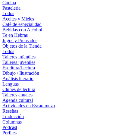
Cocina
Pastelería
Todos
Aceites y Mieles
Café de especialidad
Bebidas con Alcohol
Te en Hebras
Jugos y Prensados
Objetos de la Tienda
Todos
Talleres infantiles
Talleres juveniles
Escritura/Lectura
Dibujo / Ilustración
Análisis literario
Lenguas
Clubes de lectura
Talleres anuales
Agenda cultural
Actividades en Escaramuza
Reseñas
Traducción
Columnas
Podcast
Perfiles