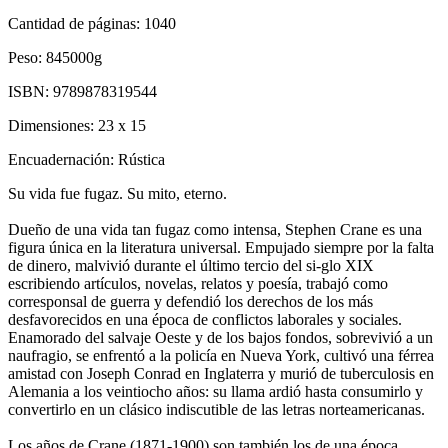
Cantidad de páginas:
1040
Peso:
845000g
ISBN:
9789878319544
Dimensiones:
23 x 15
Encuadernación:
Rústica
Su vida fue fugaz. Su mito, eterno.
Dueño de una vida tan fugaz como intensa, Stephen Crane es una
figura única en la literatura universal. Empujado siempre por la falta
de dinero, malvivió durante el último tercio del si-glo XIX
escribiendo artículos, novelas, relatos y poesía, trabajó como
corresponsal de guerra y defendió los derechos de los más
desfavorecidos en una época de conflictos laborales y sociales.
Enamorado del salvaje Oeste y de los bajos fondos, sobrevivió a un
naufragio, se enfrentó a la policía en Nueva York, cultivó una férrea
amistad con Joseph Conrad en Inglaterra y murió de tuberculosis en
Alemania a los veintiocho años: su llama ardió hasta consumirlo y
convertirlo en un clásico indiscutible de las letras norteamericanas.
Los años de Crane (1871-1900) son también los de una época