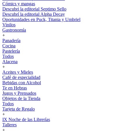
Cómics y mangas
Descubri la editorial Septimo Sello
Descubrí la editorial Alpha Decay
Oportunidades en Puck, Titania y Umbriel
Vinilos
Gastronomía
+
Panadería
Cocina
Pastelería
Todos
Alacena
+
Aceites y Mieles
Café de especialidad
Bebidas con Alcohol
Te en Hebras
Jugos y Prensados
Objetos de la Tienda
Todos
Tarjeta de Regalo
+
IX Noche de las Librerías
Talleres
+