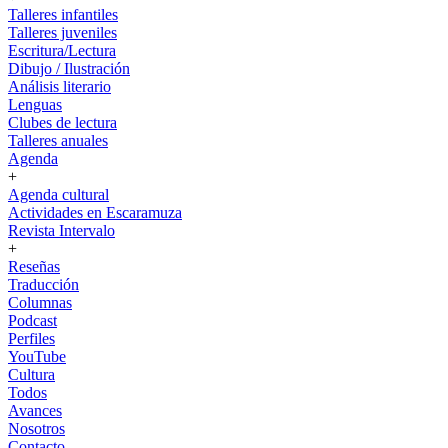
Talleres infantiles
Talleres juveniles
Escritura/Lectura
Dibujo / Ilustración
Análisis literario
Lenguas
Clubes de lectura
Talleres anuales
Agenda
+
Agenda cultural
Actividades en Escaramuza
Revista Intervalo
+
Reseñas
Traducción
Columnas
Podcast
Perfiles
YouTube
Cultura
Todos
Avances
Nosotros
Contacto