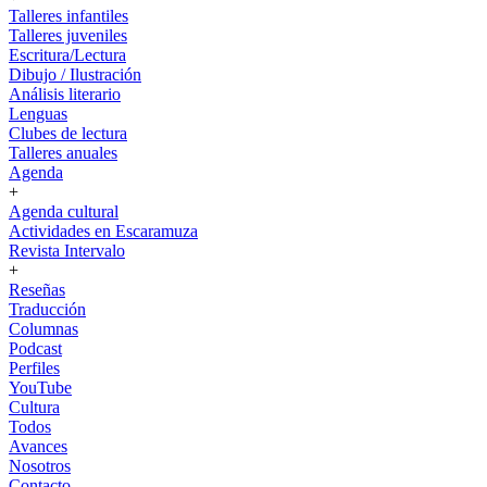
Talleres infantiles
Talleres juveniles
Escritura/Lectura
Dibujo / Ilustración
Análisis literario
Lenguas
Clubes de lectura
Talleres anuales
Agenda
+
Agenda cultural
Actividades en Escaramuza
Revista Intervalo
+
Reseñas
Traducción
Columnas
Podcast
Perfiles
YouTube
Cultura
Todos
Avances
Nosotros
Contacto