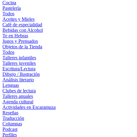
Cocina
Pastelería
Todos
Aceites y Mieles
Café de especialidad
Bebidas con Alcohol
Te en Hebras
Jugos y Prensados
Objetos de la Tienda
Todos
Talleres infantiles
Talleres juveniles
Escritura/Lectura
Dibujo / Ilustración
Análisis literario
Lenguas
Clubes de lectura
Talleres anuales
Agenda cultural
Actividades en Escaramuza
Reseñas
Traducción
Columnas
Podcast
Perfiles