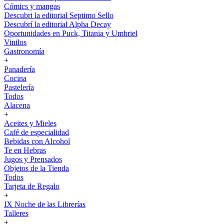
Cómics y mangas
Descubri la editorial Septimo Sello
Descubrí la editorial Alpha Decay
Oportunidades en Puck, Titania y Umbriel
Vinilos
Gastronomía
+
Panadería
Cocina
Pastelería
Todos
Alacena
+
Aceites y Mieles
Café de especialidad
Bebidas con Alcohol
Te en Hebras
Jugos y Prensados
Objetos de la Tienda
Todos
Tarjeta de Regalo
+
IX Noche de las Librerías
Talleres
+