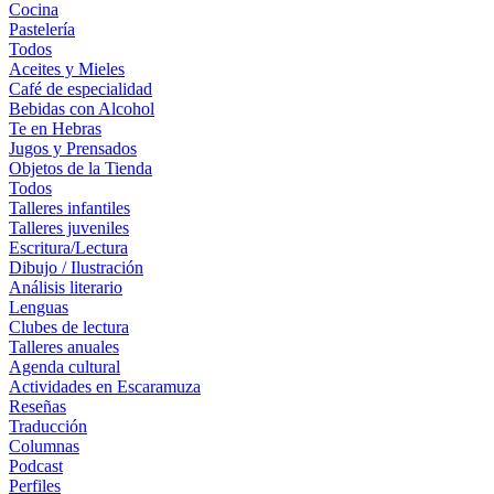
Cocina
Pastelería
Todos
Aceites y Mieles
Café de especialidad
Bebidas con Alcohol
Te en Hebras
Jugos y Prensados
Objetos de la Tienda
Todos
Talleres infantiles
Talleres juveniles
Escritura/Lectura
Dibujo / Ilustración
Análisis literario
Lenguas
Clubes de lectura
Talleres anuales
Agenda cultural
Actividades en Escaramuza
Reseñas
Traducción
Columnas
Podcast
Perfiles