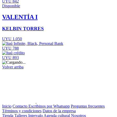
UYU 842
Disponible
VALENTÍA I
KELBIN TORRES
UYU 1.050
UYU 788
UYU 893
Volver arriba
Inicio
Contacto
Escribinos por Whatsapp
Preguntas frecuentes
Términos y condiciones
Datos de la empresa
Tienda
Talleres
Intervalo
Agenda cultural
Nosotros