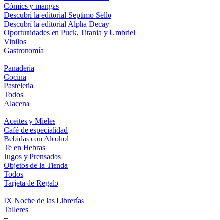
Cómics y mangas
Descubri la editorial Septimo Sello
Descubrí la editorial Alpha Decay
Oportunidades en Puck, Titania y Umbriel
Vinilos
Gastronomía
+
Panadería
Cocina
Pastelería
Todos
Alacena
+
Aceites y Mieles
Café de especialidad
Bebidas con Alcohol
Te en Hebras
Jugos y Prensados
Objetos de la Tienda
Todos
Tarjeta de Regalo
+
IX Noche de las Librerías
Talleres
+