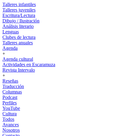
Talleres infantiles
Talleres juveniles
Escritura/Lectura
Dibujo / Ilustración
Análisis literario
Lenguas
Clubes de lectura
Talleres anuales
Agenda
+
Agenda cultural
Actividades en Escaramuza
Revista Intervalo
+
Reseñas
Traducción
Columnas
Podcast
Perfiles
YouTube
Cultura
Todos
Avances
Nosotros
Contacto