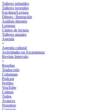
Talleres infantiles
Talleres juveniles
Escritura/Lectura
Dibujo / Ilustración
Análisis literario
Lenguas
Clubes de lectura
Talleres anuales
Agenda
+
Agenda cultural
Actividades en Escaramuza
Revista Intervalo
+
Reseñas
Traducción
Columnas
Podcast
Perfiles
YouTube
Cultura
Todos
Avances
Nosotros
Contacto