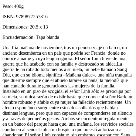
Peso:
400g
ISBN:
9789877257816
Dimensiones:
20.5 x 13
Encuadernación:
Tapa blanda
Una fría mañana de noviembre, tras un penoso viaje en barco, un
anciano desembarca en un país que podría ser Francia, donde no
conoce a nadie y cuya lengua ignora. El señor Linh huye de una
guerra que ha acabado con su familia y destrozado su aldea.La
guerra le ha robado todo menos a su nieta, un bebé llamado Sang
Diu, que en su idioma significa «Mañana dulce», una niña tranquila
que duerme siempre que el abuelo tararee su nana, la melodía que
han cantado durante generaciones las mujeres de la familia.
Instalado en un piso de acogida, el señor Linh sólo se preocupa por
su nieta, su única razón de existir hasta que conoce al señor Bark, un
hombre robusto y afable cuya mujer ha fallecido recientemente. Un
afecto espontáneo surge entre estos dos solitarios que hablan
distintas lenguas, pero que son capaces de comprenderse en silencio
y a través de pequeños gestos. Ambos se encuentran regularmente
en un banco del parque hasta que, una mañana, los servicios sociales
conducen al señor Linh a un hospicio que no está autorizado a
abandonar. El señor Linh consigue, sin embargo, escapar con Sang