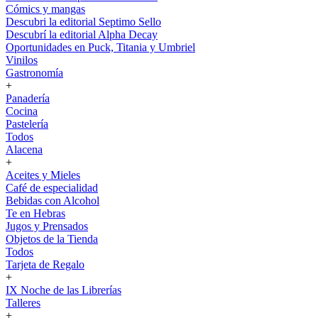
Cómics y mangas
Descubri la editorial Septimo Sello
Descubrí la editorial Alpha Decay
Oportunidades en Puck, Titania y Umbriel
Vinilos
Gastronomía
+
Panadería
Cocina
Pastelería
Todos
Alacena
+
Aceites y Mieles
Café de especialidad
Bebidas con Alcohol
Te en Hebras
Jugos y Prensados
Objetos de la Tienda
Todos
Tarjeta de Regalo
+
IX Noche de las Librerías
Talleres
+