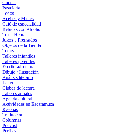
Cocina
Pastelería
Todos
Aceites y Mieles
Café de especialidad
Bebidas con Alcohol
Te en Hebras
Jugos y Prensados
Objetos de la Tienda
Todos
Talleres infantiles
Talleres juveniles
Escritura/Lectura
Dibujo / Ilustración
Análisis literario
Lenguas
Clubes de lectura
Talleres anuales
Agenda cultural
Actividades en Escaramuza
Reseñas
Traducción
Columnas
Podcast
Perfiles