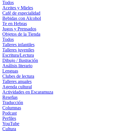
Todos
Aceites y Mieles
Café de especialidad
Bebidas con Alcohol
Te en Hebras
Jugos y Prensados
Objetos de la Tienda
Todos
Talleres infantiles
Talleres juveniles
Escritura/Lectura
Dibujo / Ilustración
Análisis literario
Lenguas
Clubes de lectura
Talleres anuales
Agenda cultural
Actividades en Escaramuza
Reseñas
Traducción
Columnas
Podcast
Perfiles
YouTube
Cultura