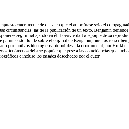
ompuesto enteramente de citas, en que el autor fuese solo el compaginad
stas circunstancias, las de la publicación de un texto, Benjamin defiend
 proponerse seguir trabajando en él. Lóeuvre dart a lépoque de sa reprod
e de palimpsesto donde sobre el original de Benjamin, muchos reescribe
do por motivos ideológicos, atribuibles a la oportunidad, por Horkhei
iertos fenómenos del arte popular que pese a las coincidencias que ambos
iográficos e incluso los pasajes desechados por el autor.