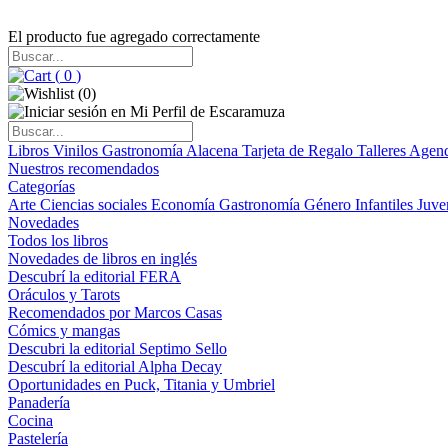
El producto fue agregado correctamente
(
0
)
(
0
)
Libros
Vinilos
Gastronomía
Alacena
Tarjeta de Regalo
Talleres
Agen
Nuestros recomendados
Categorías
Arte
Ciencias sociales
Economía
Gastronomía
Género
Infantiles
Juve
Novedades
Todos los libros
Novedades de libros en inglés
Descubrí la editorial FERA
Oráculos y Tarots
Recomendados por Marcos Casas
Cómics y mangas
Descubri la editorial Septimo Sello
Descubrí la editorial Alpha Decay
Oportunidades en Puck, Titania y Umbriel
Panadería
Cocina
Pastelería