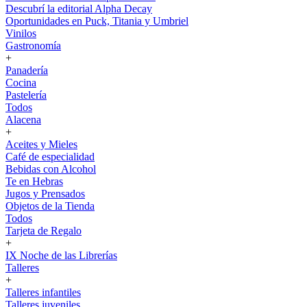
Descubrí la editorial Alpha Decay
Oportunidades en Puck, Titania y Umbriel
Vinilos
Gastronomía
+
Panadería
Cocina
Pastelería
Todos
Alacena
+
Aceites y Mieles
Café de especialidad
Bebidas con Alcohol
Te en Hebras
Jugos y Prensados
Objetos de la Tienda
Todos
Tarjeta de Regalo
+
IX Noche de las Librerías
Talleres
+
Talleres infantiles
Talleres juveniles