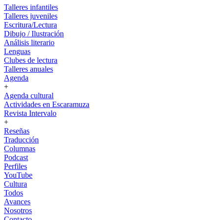
Talleres infantiles
Talleres juveniles
Escritura/Lectura
Dibujo / Ilustración
Análisis literario
Lenguas
Clubes de lectura
Talleres anuales
Agenda
+
Agenda cultural
Actividades en Escaramuza
Revista Intervalo
+
Reseñas
Traducción
Columnas
Podcast
Perfiles
YouTube
Cultura
Todos
Avances
Nosotros
Contacto