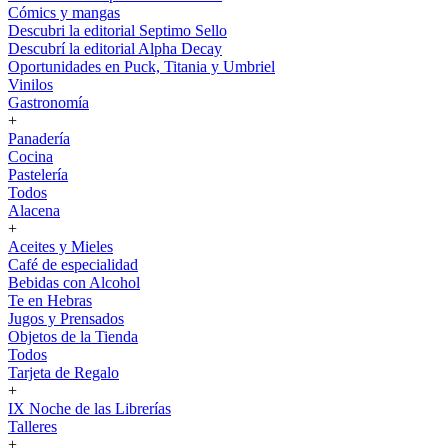
Cómics y mangas
Descubri la editorial Septimo Sello
Descubrí la editorial Alpha Decay
Oportunidades en Puck, Titania y Umbriel
Vinilos
Gastronomía
+
Panadería
Cocina
Pastelería
Todos
Alacena
+
Aceites y Mieles
Café de especialidad
Bebidas con Alcohol
Te en Hebras
Jugos y Prensados
Objetos de la Tienda
Todos
Tarjeta de Regalo
+
IX Noche de las Librerías
Talleres
+