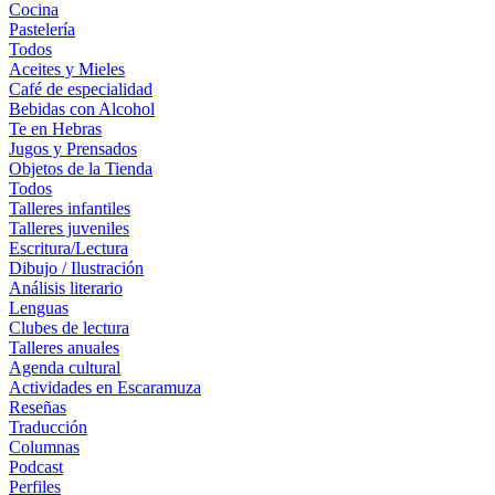
Cocina
Pastelería
Todos
Aceites y Mieles
Café de especialidad
Bebidas con Alcohol
Te en Hebras
Jugos y Prensados
Objetos de la Tienda
Todos
Talleres infantiles
Talleres juveniles
Escritura/Lectura
Dibujo / Ilustración
Análisis literario
Lenguas
Clubes de lectura
Talleres anuales
Agenda cultural
Actividades en Escaramuza
Reseñas
Traducción
Columnas
Podcast
Perfiles