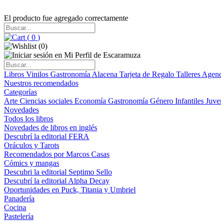
El producto fue agregado correctamente
(
0
)
(
0
)
Libros
Vinilos
Gastronomía
Alacena
Tarjeta de Regalo
Talleres
Agen
Nuestros recomendados
Categorías
Arte
Ciencias sociales
Economía
Gastronomía
Género
Infantiles
Juve
Novedades
Todos los libros
Novedades de libros en inglés
Descubrí la editorial FERA
Oráculos y Tarots
Recomendados por Marcos Casas
Cómics y mangas
Descubri la editorial Septimo Sello
Descubrí la editorial Alpha Decay
Oportunidades en Puck, Titania y Umbriel
Panadería
Cocina
Pastelería