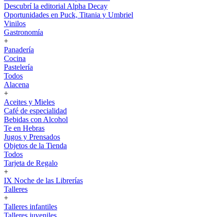
Descubrí la editorial Alpha Decay
Oportunidades en Puck, Titania y Umbriel
Vinilos
Gastronomía
+
Panadería
Cocina
Pastelería
Todos
Alacena
+
Aceites y Mieles
Café de especialidad
Bebidas con Alcohol
Te en Hebras
Jugos y Prensados
Objetos de la Tienda
Todos
Tarjeta de Regalo
+
IX Noche de las Librerías
Talleres
+
Talleres infantiles
Talleres juveniles