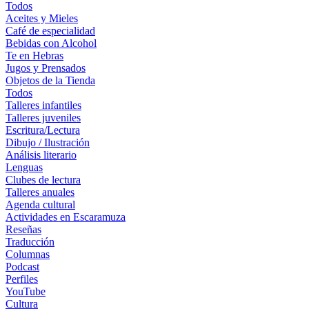
Todos
Aceites y Mieles
Café de especialidad
Bebidas con Alcohol
Te en Hebras
Jugos y Prensados
Objetos de la Tienda
Todos
Talleres infantiles
Talleres juveniles
Escritura/Lectura
Dibujo / Ilustración
Análisis literario
Lenguas
Clubes de lectura
Talleres anuales
Agenda cultural
Actividades en Escaramuza
Reseñas
Traducción
Columnas
Podcast
Perfiles
YouTube
Cultura