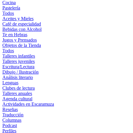
Cocina
Pastelería
Todos
Aceites y Mieles
Café de especialidad
Bebidas con Alcohol
Te en Hebras
Jugos y Prensados
Objetos de la Tienda
Todos
Talleres infantiles
Talleres juveniles
Escritura/Lectura
Dibujo / Ilustración
Análisis literario
Lenguas
Clubes de lectura
Talleres anuales
Agenda cultural
Actividades en Escaramuza
Reseñas
Traducción
Columnas
Podcast
Perfiles