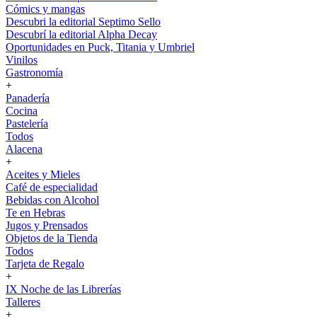
Cómics y mangas
Descubri la editorial Septimo Sello
Descubrí la editorial Alpha Decay
Oportunidades en Puck, Titania y Umbriel
Vinilos
Gastronomía
+
Panadería
Cocina
Pastelería
Todos
Alacena
+
Aceites y Mieles
Café de especialidad
Bebidas con Alcohol
Te en Hebras
Jugos y Prensados
Objetos de la Tienda
Todos
Tarjeta de Regalo
+
IX Noche de las Librerías
Talleres
+