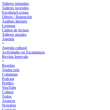
Talleres infantiles
Talleres juveniles
Escritura/Lectura
Dibujo / Ilustración
Análisis literario
Lenguas
Clubes de lectura
Talleres anuales
Agenda
+
Agenda cultural
Actividades en Escaramuza
Revista Intervalo
+
Reseñas
Traducción
Columnas
Podcast
Perfiles
YouTube
Cultura
Todos
Avances
Nosotros
Contacto