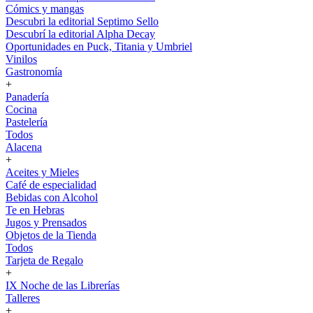
Cómics y mangas
Descubri la editorial Septimo Sello
Descubrí la editorial Alpha Decay
Oportunidades en Puck, Titania y Umbriel
Vinilos
Gastronomía
+
Panadería
Cocina
Pastelería
Todos
Alacena
+
Aceites y Mieles
Café de especialidad
Bebidas con Alcohol
Te en Hebras
Jugos y Prensados
Objetos de la Tienda
Todos
Tarjeta de Regalo
+
IX Noche de las Librerías
Talleres
+