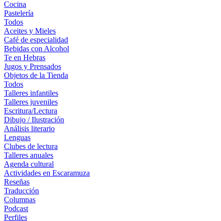
Cocina
Pastelería
Todos
Aceites y Mieles
Café de especialidad
Bebidas con Alcohol
Te en Hebras
Jugos y Prensados
Objetos de la Tienda
Todos
Talleres infantiles
Talleres juveniles
Escritura/Lectura
Dibujo / Ilustración
Análisis literario
Lenguas
Clubes de lectura
Talleres anuales
Agenda cultural
Actividades en Escaramuza
Reseñas
Traducción
Columnas
Podcast
Perfiles