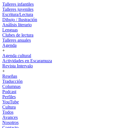
Talleres infantiles
Talleres juveniles
Escritura/Lectura
Dibujo / Ilustración
Análisis literario
Lenguas
Clubes de lectura
Talleres anuales
Agenda
+
Agenda cultural
Actividades en Escaramuza
Revista Intervalo
+
Reseñas
Traducción
Columnas
Podcast
Perfiles
YouTube
Cultura
Todos
Avances
Nosotros
Contacto