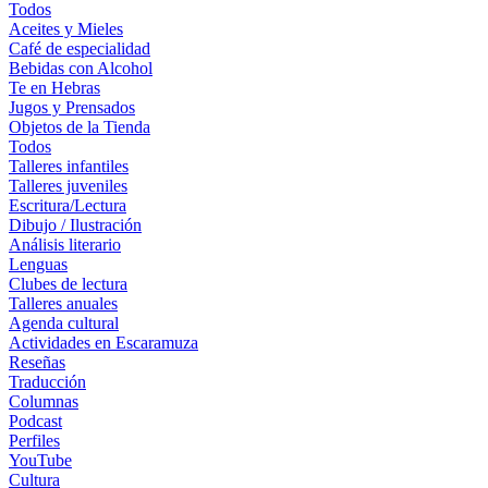
Todos
Aceites y Mieles
Café de especialidad
Bebidas con Alcohol
Te en Hebras
Jugos y Prensados
Objetos de la Tienda
Todos
Talleres infantiles
Talleres juveniles
Escritura/Lectura
Dibujo / Ilustración
Análisis literario
Lenguas
Clubes de lectura
Talleres anuales
Agenda cultural
Actividades en Escaramuza
Reseñas
Traducción
Columnas
Podcast
Perfiles
YouTube
Cultura