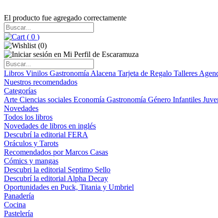
El producto fue agregado correctamente
(
0
)
(
0
)
Libros
Vinilos
Gastronomía
Alacena
Tarjeta de Regalo
Talleres
Agen
Nuestros recomendados
Categorías
Arte
Ciencias sociales
Economía
Gastronomía
Género
Infantiles
Juve
Novedades
Todos los libros
Novedades de libros en inglés
Descubrí la editorial FERA
Oráculos y Tarots
Recomendados por Marcos Casas
Cómics y mangas
Descubri la editorial Septimo Sello
Descubrí la editorial Alpha Decay
Oportunidades en Puck, Titania y Umbriel
Panadería
Cocina
Pastelería