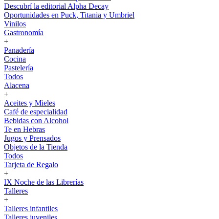
Descubrí la editorial Alpha Decay
Oportunidades en Puck, Titania y Umbriel
Vinilos
Gastronomía
+
Panadería
Cocina
Pastelería
Todos
Alacena
+
Aceites y Mieles
Café de especialidad
Bebidas con Alcohol
Te en Hebras
Jugos y Prensados
Objetos de la Tienda
Todos
Tarjeta de Regalo
+
IX Noche de las Librerías
Talleres
+
Talleres infantiles
Talleres juveniles