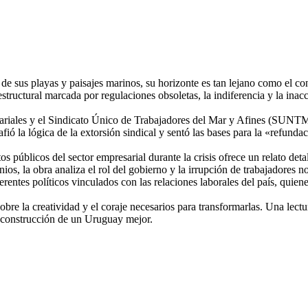
 de sus playas y paisajes marinos, su horizonte es tan lejano como el c
 estructural marcada por regulaciones obsoletas, la indiferencia y la in
esariales y el Sindicato Único de Trabajadores del Mar y Afines (SUNTMA
fió la lógica de la extorsión sindical y sentó las bases para la «refunda
os públicos del sector empresarial durante la crisis ofrece un relato de
monios, la obra analiza el rol del gobierno y la irrupción de trabajadores 
entes políticos vinculados con las relaciones laborales del país, quiene
obre la creatividad y el coraje necesarios para transformarlas. Una lect
la construcción de un Uruguay mejor.