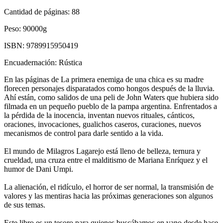
Cantidad de páginas:
88
Peso:
90000g
ISBN:
9789915950419
Encuadernación:
Rústica
En las páginas de La primera enemiga de una chica es su madre
florecen personajes disparatados como hongos después de la lluvia.
Ahí están, como salidos de una peli de John Waters que hubiera sido
filmada en un pequeño pueblo de la pampa argentina. Enfrentados a
la pérdida de la inocencia, inventan nuevos rituales, cánticos,
oraciones, invocaciones, gualichos caseros, curaciones, nuevos
mecanismos de control para darle sentido a la vida.
El mundo de Milagros Lagarejo está lleno de belleza, ternura y
crueldad, una cruza entre el malditismo de Mariana Enríquez y el
humor de Dani Umpi.
La alienación, el ridículo, el horror de ser normal, la transmisión de
valores y las mentiras hacia las próximas generaciones son algunos
de sus temas.
Este libro es un tesoro para quienes buscábamos en vano desde hace