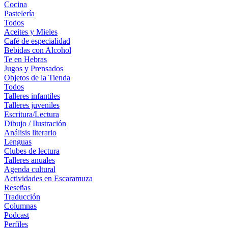
Cocina
Pastelería
Todos
Aceites y Mieles
Café de especialidad
Bebidas con Alcohol
Te en Hebras
Jugos y Prensados
Objetos de la Tienda
Todos
Talleres infantiles
Talleres juveniles
Escritura/Lectura
Dibujo / Ilustración
Análisis literario
Lenguas
Clubes de lectura
Talleres anuales
Agenda cultural
Actividades en Escaramuza
Reseñas
Traducción
Columnas
Podcast
Perfiles