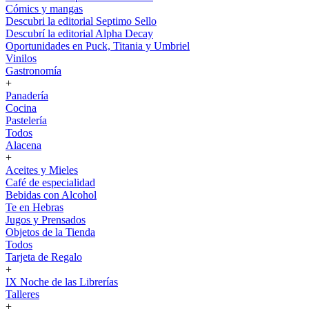
Cómics y mangas
Descubri la editorial Septimo Sello
Descubrí la editorial Alpha Decay
Oportunidades en Puck, Titania y Umbriel
Vinilos
Gastronomía
+
Panadería
Cocina
Pastelería
Todos
Alacena
+
Aceites y Mieles
Café de especialidad
Bebidas con Alcohol
Te en Hebras
Jugos y Prensados
Objetos de la Tienda
Todos
Tarjeta de Regalo
+
IX Noche de las Librerías
Talleres
+