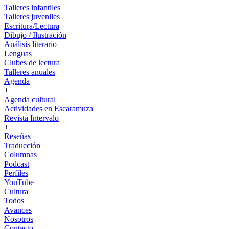
Talleres infantiles
Talleres juveniles
Escritura/Lectura
Dibujo / Ilustración
Análisis literario
Lenguas
Clubes de lectura
Talleres anuales
Agenda
+
Agenda cultural
Actividades en Escaramuza
Revista Intervalo
+
Reseñas
Traducción
Columnas
Podcast
Perfiles
YouTube
Cultura
Todos
Avances
Nosotros
Contacto