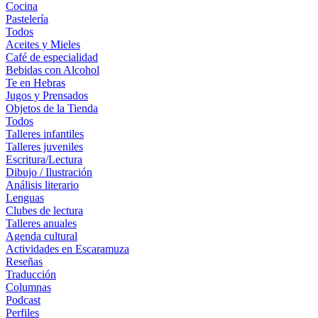
Cocina
Pastelería
Todos
Aceites y Mieles
Café de especialidad
Bebidas con Alcohol
Te en Hebras
Jugos y Prensados
Objetos de la Tienda
Todos
Talleres infantiles
Talleres juveniles
Escritura/Lectura
Dibujo / Ilustración
Análisis literario
Lenguas
Clubes de lectura
Talleres anuales
Agenda cultural
Actividades en Escaramuza
Reseñas
Traducción
Columnas
Podcast
Perfiles