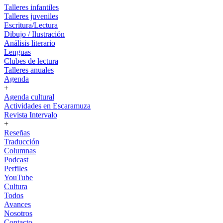
Talleres infantiles
Talleres juveniles
Escritura/Lectura
Dibujo / Ilustración
Análisis literario
Lenguas
Clubes de lectura
Talleres anuales
Agenda
+
Agenda cultural
Actividades en Escaramuza
Revista Intervalo
+
Reseñas
Traducción
Columnas
Podcast
Perfiles
YouTube
Cultura
Todos
Avances
Nosotros
Contacto