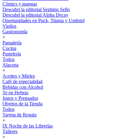
Cómics y mangas
Descubri la editorial Septimo Sello
Descubrí la editorial Alpha Decay
Oportunidades en Puck, Titania y Umbriel
Vinilos
Gastronomía
+
Panadería
Cocina
Pastelería
Todos
Alacena
+
Aceites y Mieles
Café de especialidad
Bebidas con Alcohol
Te en Hebras
Jugos y Prensados
Objetos de la Tienda
Todos
Tarjeta de Regalo
+
IX Noche de las Librerías
Talleres
+