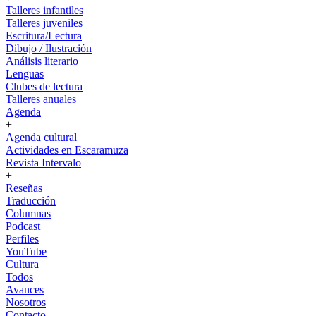
Talleres infantiles
Talleres juveniles
Escritura/Lectura
Dibujo / Ilustración
Análisis literario
Lenguas
Clubes de lectura
Talleres anuales
Agenda
+
Agenda cultural
Actividades en Escaramuza
Revista Intervalo
+
Reseñas
Traducción
Columnas
Podcast
Perfiles
YouTube
Cultura
Todos
Avances
Nosotros
Contacto