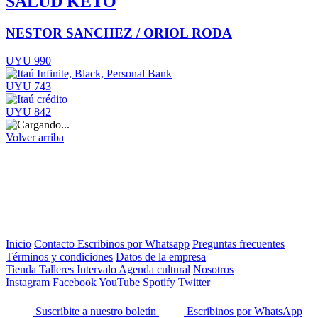
SALUD KETO
NESTOR SANCHEZ / ORIOL RODA
UYU 990
UYU 743
UYU 842
Volver arriba
Inicio
Contacto
Escribinos por Whatsapp
Preguntas frecuentes
Términos y condiciones
Datos de la empresa
Tienda
Talleres
Intervalo
Agenda cultural
Nosotros
Instagram
Facebook
YouTube
Spotify
Twitter
Suscribite a nuestro boletín
Escribinos por WhatsApp