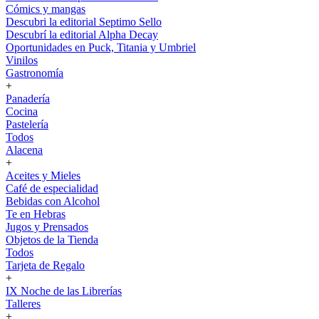
Cómics y mangas
Descubri la editorial Septimo Sello
Descubrí la editorial Alpha Decay
Oportunidades en Puck, Titania y Umbriel
Vinilos
Gastronomía
+
Panadería
Cocina
Pastelería
Todos
Alacena
+
Aceites y Mieles
Café de especialidad
Bebidas con Alcohol
Te en Hebras
Jugos y Prensados
Objetos de la Tienda
Todos
Tarjeta de Regalo
+
IX Noche de las Librerías
Talleres
+