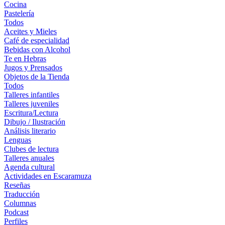
Cocina
Pastelería
Todos
Aceites y Mieles
Café de especialidad
Bebidas con Alcohol
Te en Hebras
Jugos y Prensados
Objetos de la Tienda
Todos
Talleres infantiles
Talleres juveniles
Escritura/Lectura
Dibujo / Ilustración
Análisis literario
Lenguas
Clubes de lectura
Talleres anuales
Agenda cultural
Actividades en Escaramuza
Reseñas
Traducción
Columnas
Podcast
Perfiles