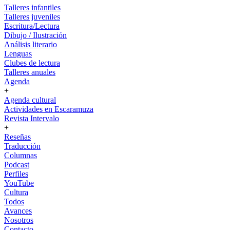
Talleres infantiles
Talleres juveniles
Escritura/Lectura
Dibujo / Ilustración
Análisis literario
Lenguas
Clubes de lectura
Talleres anuales
Agenda
+
Agenda cultural
Actividades en Escaramuza
Revista Intervalo
+
Reseñas
Traducción
Columnas
Podcast
Perfiles
YouTube
Cultura
Todos
Avances
Nosotros
Contacto