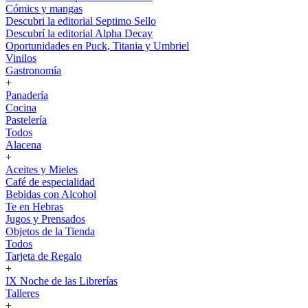
Cómics y mangas
Descubri la editorial Septimo Sello
Descubrí la editorial Alpha Decay
Oportunidades en Puck, Titania y Umbriel
Vinilos
Gastronomía
+
Panadería
Cocina
Pastelería
Todos
Alacena
+
Aceites y Mieles
Café de especialidad
Bebidas con Alcohol
Te en Hebras
Jugos y Prensados
Objetos de la Tienda
Todos
Tarjeta de Regalo
+
IX Noche de las Librerías
Talleres
+