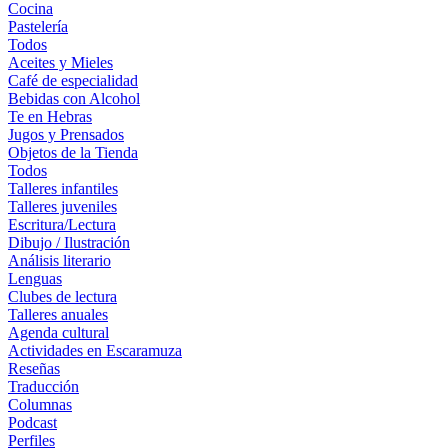
Cocina
Pastelería
Todos
Aceites y Mieles
Café de especialidad
Bebidas con Alcohol
Te en Hebras
Jugos y Prensados
Objetos de la Tienda
Todos
Talleres infantiles
Talleres juveniles
Escritura/Lectura
Dibujo / Ilustración
Análisis literario
Lenguas
Clubes de lectura
Talleres anuales
Agenda cultural
Actividades en Escaramuza
Reseñas
Traducción
Columnas
Podcast
Perfiles