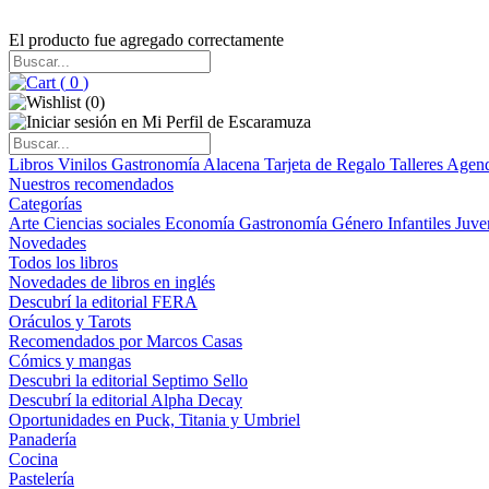
El producto fue agregado correctamente
(
0
)
(
0
)
Libros
Vinilos
Gastronomía
Alacena
Tarjeta de Regalo
Talleres
Agen
Nuestros recomendados
Categorías
Arte
Ciencias sociales
Economía
Gastronomía
Género
Infantiles
Juve
Novedades
Todos los libros
Novedades de libros en inglés
Descubrí la editorial FERA
Oráculos y Tarots
Recomendados por Marcos Casas
Cómics y mangas
Descubri la editorial Septimo Sello
Descubrí la editorial Alpha Decay
Oportunidades en Puck, Titania y Umbriel
Panadería
Cocina
Pastelería