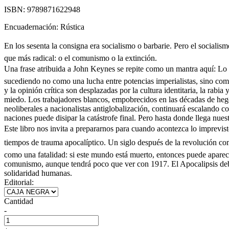
ISBN:
9789871622948
Encuadernación:
Rústica
En los sesenta la consigna era socialismo o barbarie. Pero el sociali
que más radical: o el comunismo o la extinción.
Una frase atribuida a John Keynes se repite como un mantra aquí: Lo i
sucediendo no como una lucha entre potencias imperialistas, sino como
y la opinión crítica son desplazadas por la cultura identitaria, la ra
miedo. Los trabajadores blancos, empobrecidos en las décadas de hegem
neoliberales a nacionalistas antiglobalización, continuará escalando c
naciones puede disipar la catástrofe final. Pero hasta donde llega nue
Este libro nos invita a prepararnos para cuando acontezca lo imprevist
tiempos de trauma apocalíptico. Un siglo después de la revolución c
como una fatalidad: si este mundo está muerto, entonces puede aparec
comunismo, aunque tendrá poco que ver con 1917. El Apocalipsis debe
solidaridad humanas.
Editorial:
Cantidad
-