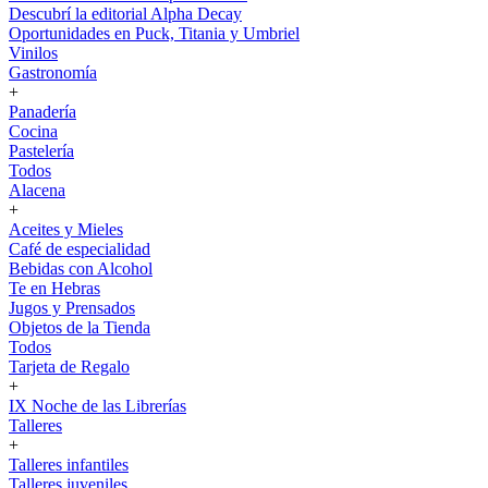
Descubrí la editorial Alpha Decay
Oportunidades en Puck, Titania y Umbriel
Vinilos
Gastronomía
+
Panadería
Cocina
Pastelería
Todos
Alacena
+
Aceites y Mieles
Café de especialidad
Bebidas con Alcohol
Te en Hebras
Jugos y Prensados
Objetos de la Tienda
Todos
Tarjeta de Regalo
+
IX Noche de las Librerías
Talleres
+
Talleres infantiles
Talleres juveniles