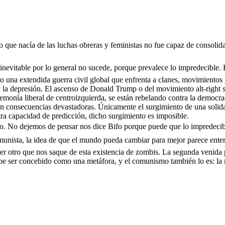
smo que nacía de las luchas obreras y feministas no fue capaz de consolid
nevitable por lo general no sucede, porque prevalece lo impredecible. E
 una extendida guerra civil global que enfrenta a clanes, movimientos p
bia y la depresión. El ascenso de Donald Trump o del movimiento alt-righ
onía liberal de centroizquierda, se están rebelando contra la democrac
on consecuencias devastadoras. Únicamente el surgimiento de una solidar
stra capacidad de predicción, dicho surgimiento es imposible.
o. No dejemos de pensar nos dice Bifo porque puede que lo impredecib
omunista, la idea de que el mundo pueda cambiar para mejor parece ente
er otro que nos saque de esta existencia de zombis. La segunda venida 
 ser concebido como una metáfora, y el comunismo también lo es: la met