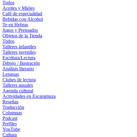
Todos
Aceites y Mieles
Café de especialidad
Bebidas con Alcohol
Te en Hebras
Jugos y Prensados
Objetos de la Tienda
Todos
Talleres infantiles
Talleres juveniles
Escritura/Lectura
Dibujo / Ilustración
Análisis literario
Lenguas
Clubes de lectura
Talleres anuales
Agenda cultural
Actividades en Escaramuza
Reseñas
Traducción
Columnas
Podcast
Perfiles
YouTube
Cultura