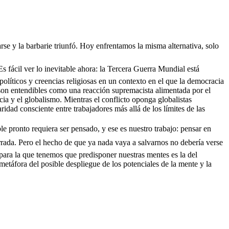
arse y la barbarie triunfó. Hoy enfrentamos la misma alternativa, solo
s fácil ver lo inevitable ahora: la Tercera Guerra Mundial está
olíticos y creencias religiosas en un contexto en el que la democracia
t son entendibles como una reacción supremacista alimentada por el
ia y el globalismo. Mientras el conflicto oponga globalistas
idad consciente entre trabajadores más allá de los límites de las
le pronto requiera ser pensado, y ese es nuestro trabajo: pensar en
rrada. Pero el hecho de que ya nada vaya a salvarnos no debería verse
para la que tenemos que predisponer nuestras mentes es la del
áfora del posible despliegue de los potenciales de la mente y la